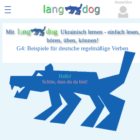
Anmelden
l
a
n
g
d
o
g
Mit
Ukrainisch lernen - einfach lesen,
hören, üben, können!
G4: Beispiele für deutsche regelmäßige Verben
Hallo!
Schön, dass du da bist!