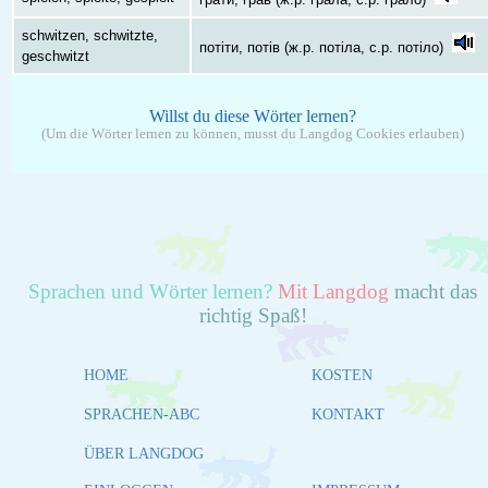
schwitzen, schwitzte,
потіти, потів (ж.р. потіла, с.р. потіло)
geschwitzt
Willst du diese Wörter lernen?
(Um die Wörter lernen zu können, musst du Langdog Cookies erlauben)
Sprachen und Wörter lernen?
Mit Langdog
macht das
richtig Spaß!
HOME
KOSTEN
SPRACHEN-ABC
KONTAKT
ÜBER LANGDOG