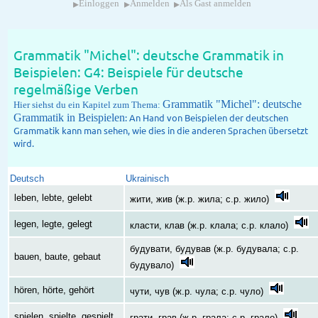
▸
▸
▸
Einloggen
Anmelden
Als Gast anmelden
Grammatik "Michel": deutsche Grammatik in
Beispielen: G4: Beispiele für deutsche
regelmäßige Verben
Grammatik "Michel": deutsche
Hier siehst du ein Kapitel zum Thema:
Grammatik in Beispielen
: An Hand von Beispielen der deutschen
Grammatik kann man sehen, wie dies in die anderen Sprachen übersetzt
wird.
Deutsch
Ukrainisch
leben, lebte, gelebt
жити, жив (ж.р. жила; с.р. жило)
legen, legte, gelegt
класти, клав (ж.р. клала; с.р. клало)
будувати, будував (ж.р. будувала; с.р.
bauen, baute, gebaut
будувало)
hören, hörte, gehört
чути, чув (ж.р. чула; с.р. чуло)
spielen, spielte, gespielt
грати, грав (ж.р. грала; с.р. грало)