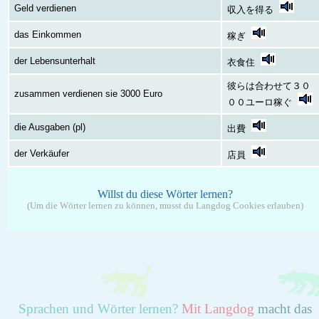
Geld verdienen
収入を得る
das Einkommen
稼ぎ
der Lebensunterhalt
衣食住
彼らは合わせて３０
zusammen verdienen sie 3000 Euro
００ユーロ稼ぐ
die Ausgaben (pl)
出費
der Verkäufer
店員
Willst du diese Wörter lernen?
(Um die Wörter lernen zu können, musst du Langdog Cookies erlauben)
Sprachen und Wörter lernen?
Mit Langdog
macht das