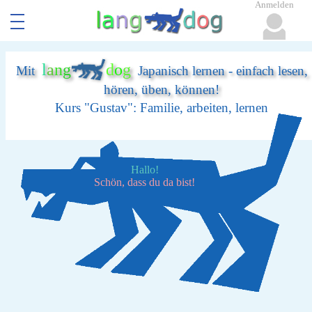
Anmelden
l
a
n
g
d
o
g
Mit
Japanisch lernen - einfach lesen,
hören, üben, können!
Kurs "Gustav": Familie, arbeiten, lernen
Hallo!
Schön, dass du da bist!