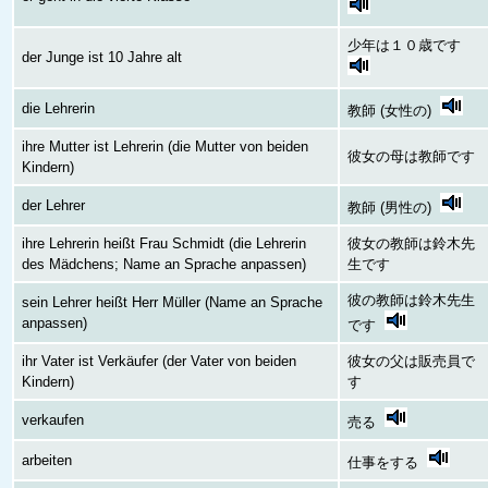
少年は１０歳です
der Junge ist 10 Jahre alt
die Lehrerin
教師 (女性の)
ihre Mutter ist Lehrerin (die Mutter von beiden
彼女の母は教師です
Kindern)
der Lehrer
教師 (男性の)
ihre Lehrerin heißt Frau Schmidt (die Lehrerin
彼女の教師は鈴木先
des Mädchens; Name an Sprache anpassen)
生です
彼の教師は鈴木先生
sein Lehrer heißt Herr Müller (Name an Sprache
anpassen)
です
ihr Vater ist Verkäufer (der Vater von beiden
彼女の父は販売員で
Kindern)
す
verkaufen
売る
arbeiten
仕事をする