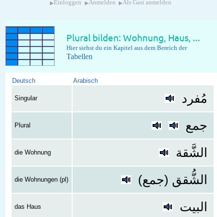
▸
▸
▸
Einloggen
Anmelden
Als Gast anmelden
Plural bilden: Wohnung, Haus, ...
Hier siehst du ein Kapitel aus dem Bereich der
Tabellen
Deutsch
Arabisch
مُفرد
Singular
جمع
Plural
الشَّقة
die Wohnung
الشُّقق (جمع)
die Wohnungen (pl)
البيت
das Haus