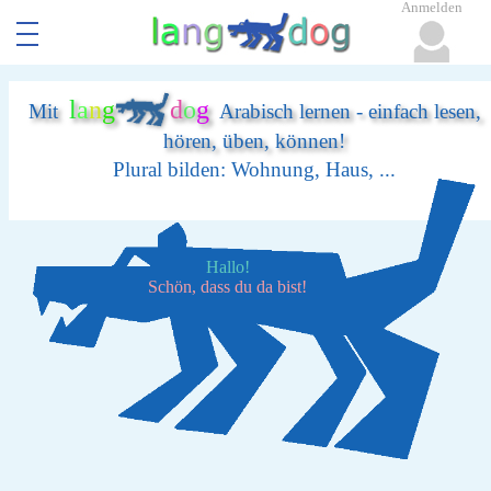
Anmelden
l
a
n
g
d
o
g
Mit
Arabisch lernen - einfach lesen,
hören, üben, können!
Plural bilden: Wohnung, Haus, ...
Hallo!
Schön, dass du da bist!