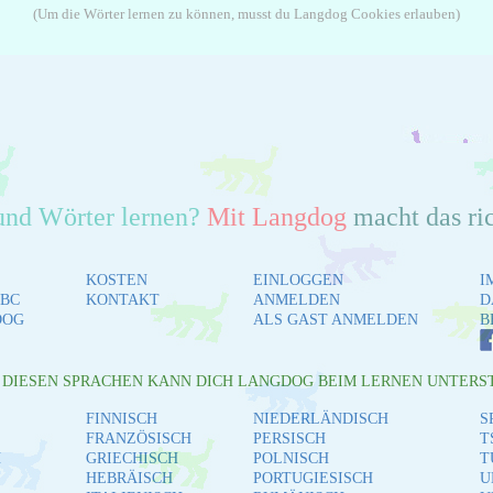
(Um die Wörter lernen zu können, musst du Langdog Cookies erlauben)
und Wörter lernen?
Mit Langdog
macht das ri
KOSTEN
EINLOGGEN
I
BC
KONTAKT
ANMELDEN
D
DOG
ALS GAST ANMELDEN
B
L DIESEN SPRACHEN KANN DICH LANGDOG BEIM LERNEN UNTERS
FINNISCH
NIEDERLÄNDISCH
S
FRANZÖSISCH
PERSISCH
T
H
GRIECHISCH
POLNISCH
T
HEBRÄISCH
PORTUGIESISCH
U