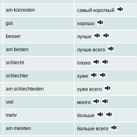
5
am kürzesten
самый короткый
6
gut
хорошо
7
besser
лучше
8
am besten
лучше всего
9
schlecht
плохо
0
schlechter
хуже
1
am schlechtesten
хуже всего
2
viel
много
3
mehr
больше
4
am meisten
больше всего