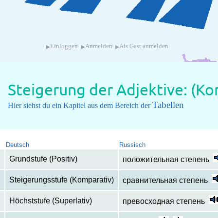
▸
▸
▸
Einloggen
Anmelden
Als Gast anmelden
Steigerung der Adjektive: (K
Tabellen
Hier siehst du ein Kapitel aus dem Bereich der
Deutsch
Russisch
Grundstufe (Positiv)
положительная степень
Steigerungsstufe (Komparativ)
сравнительная степень
Höchststufe (Superlativ)
превосходная степень