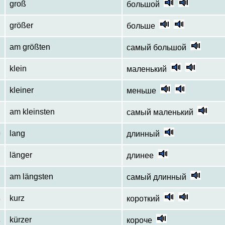
groß
большой
größer
больше
am größten
самый большой
klein
маленький
kleiner
меньше
am kleinsten
самый маленький
0
lang
длинный
1
länger
длинее
2
am längsten
самый длинный
3
kurz
короткий
4
kürzer
короче