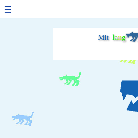
Mit
l
a
n
g