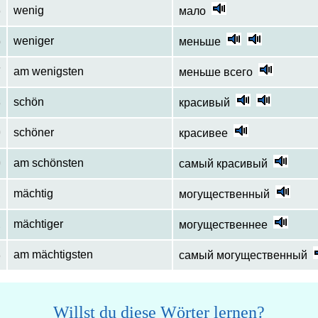
5
wenig
мало
6
weniger
меньше
7
am wenigsten
меньше всего
8
schön
красивый
9
schöner
красивее
0
am schönsten
самый красивый
1
mächtig
могущественный
2
mächtiger
могущественнее
3
am mächtigsten
самый могущественный
Willst du diese Wörter lernen?