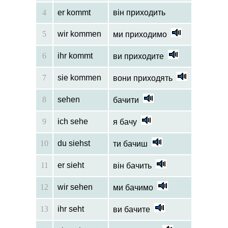
4
er kommt
він приходить
5
wir kommen
ми приходимо
6
ihr kommt
ви приходите
7
sie kommen
вони приходять
8
sehen
бачити
9
ich sehe
я бачу
10
du siehst
ти бачиш
11
er sieht
він бачить
12
wir sehen
ми бачимо
13
ihr seht
ви бачите