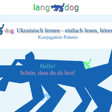
d
o
g
Ukrainisch lernen - einfach lesen, höre
Konjugation Präsens
Hallo!
Schön, dass du da bist!