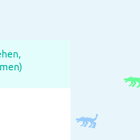
ehen,
rmen)