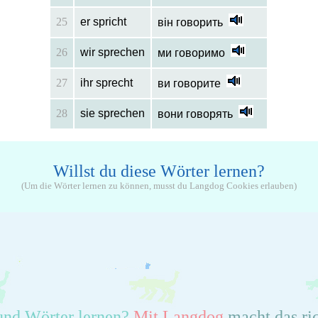
25
er spricht
він говорить
26
wir sprechen
ми говоримо
27
ihr sprecht
ви говорите
28
sie sprechen
вони говорять
Willst du diese Wörter lernen?
(Um die Wörter lernen zu können, musst du Langdog Cookies erlauben)
und Wörter lernen?
Mit Langdog
macht das ri