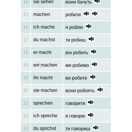
14
sie sehen
вони бачуть
15
machen
робити
16
ich mache
я роблю
17
du machst
ти робиш
18
er macht
він робить
19
wir machen
ми робимо
20
ihr macht
ви робите
21
sie machen
вони роблять
22
sprechen
говорити
23
ich spreche
я говорю
24
du sprichst
ти говориш