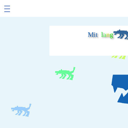
Mit
l
a
n
g