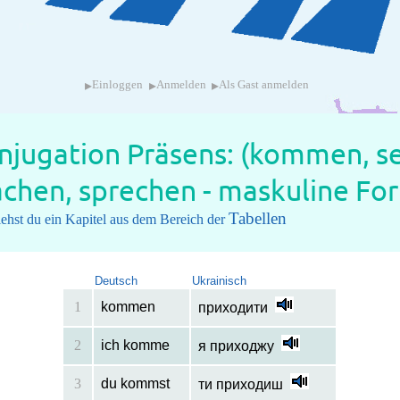
▸
▸
▸
Einloggen
Anmelden
Als Gast anmelden
njugation Präsens: (kommen, s
chen, sprechen - maskuline Fo
Tabellen
iehst du ein Kapitel aus dem Bereich der
Deutsch
Ukrainisch
1
kommen
приходити
2
ich komme
я приходжу
3
du kommst
ти приходиш