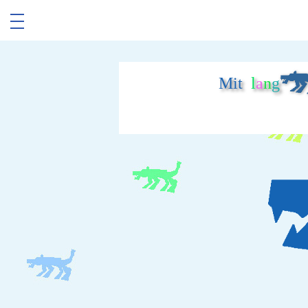
Mit
l
a
n
g