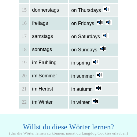
15
donnerstags
on Thursdays
16
freitags
on Fridays
17
samstags
on Saturdays
18
sonntags
on Sundays
19
im Frühling
in spring
20
im Sommer
in summer
21
im Herbst
in autumn
22
im Winter
in winter
Willst du diese Wörter lernen?
(Um die Wörter lernen zu können, musst du Langdog Cookies erlauben)