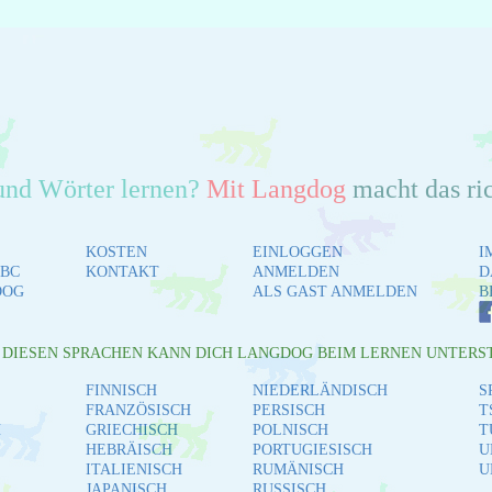
und Wörter lernen?
Mit Langdog
macht das ri
KOSTEN
EINLOGGEN
I
BC
KONTAKT
ANMELDEN
D
DOG
ALS GAST ANMELDEN
B
L DIESEN SPRACHEN KANN DICH LANGDOG BEIM LERNEN UNTERS
FINNISCH
NIEDERLÄNDISCH
S
FRANZÖSISCH
PERSISCH
T
H
GRIECHISCH
POLNISCH
T
HEBRÄISCH
PORTUGIESISCH
U
ITALIENISCH
RUMÄNISCH
U
JAPANISCH
RUSSISCH