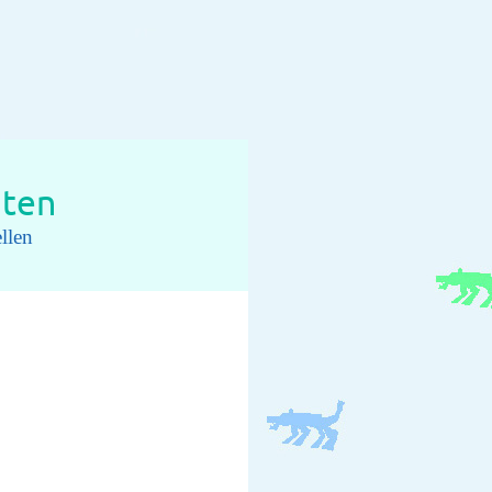
iten
llen