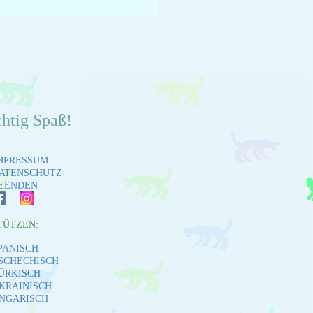
chtig Spaß!
MPRESSUM
ATENSCHUTZ
EENDEN
TÜTZEN:
PANISCH
SCHECHISCH
ÜRKISCH
KRAINISCH
NGARISCH