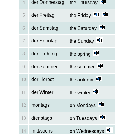
4
der Donnerstag
the Thursday
5
der Freitag
the Friday
6
der Samstag
the Saturday
7
der Sonntag
the Sunday
8
der Frühling
the spring
9
der Sommer
the summer
10
der Herbst
the autumn
11
der Winter
the winter
12
montags
on Mondays
13
dienstags
on Tuesdays
14
mittwochs
on Wednesdays