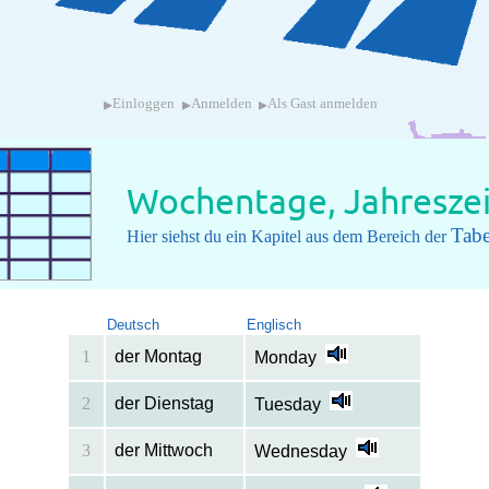
▸
▸
▸
Einloggen
Anmelden
Als Gast anmelden
Wochentage, Jahresze
Tabe
Hier siehst du ein Kapitel aus dem Bereich der
Deutsch
Englisch
1
der Montag
Monday
2
der Dienstag
Tuesday
3
der Mittwoch
Wednesday