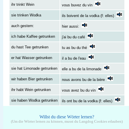
ihr trinkt Wein
vous buvez du vin
sie trinken Wodka
ils boivent de la vodka (f: elles)
auch gestern:
hier aussi:
ich habe Kaffee getrunken
j'ai bu du café
du hast Tee getrunken
tu as bu du thé
er hat Wasser getrunken
il a bu de l'eau
sie hat Limonade getrunken
elle a bu de la limonade
wir haben Bier getrunken
nous avons bu de la bière
ihr habt Wein getrunken
vous avez bu du vin
sie haben Wodka getrunken
ils ont bu de la vodka (f: elles)
Willst du diese Wörter lernen?
(Um die Wörter lernen zu können, musst du Langdog Cookies erlauben)