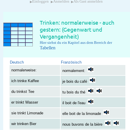
▸
▸
▸
Einloggen
Anmelden
Als Gast anmelden
Trinken: normalerweise - auch
gestern: (Gegenwart und
Vergangenheit)
Hier siehst du ein Kapitel aus dem Bereich der
Tabellen
Deutsch
Französisch
normalerweise:
normalement:
ich trinke Kaffee
je bois du café
du trinkst Tee
tu bois du thé
er trinkt Wasser
il boit de l'eau
sie trinkt Limonade
elle boit de la limonade
wir trinken Bier
nous buvons de la bière