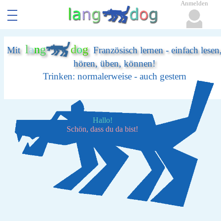
Anmelden
l
a
n
g
d
o
g
Mit
Französisch lernen - einfach lesen
hören, üben, können!
Trinken: normalerweise - auch gestern
Hallo!
Schön, dass du da bist!