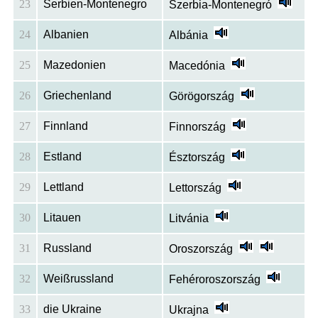
23
Serbien-Montenegro
Szerbia-Montenegró
24
Albanien
Albánia
25
Mazedonien
Macedónia
26
Griechenland
Görögország
27
Finnland
Finnország
28
Estland
Észtország
29
Lettland
Lettország
30
Litauen
Litvánia
31
Russland
Oroszország
32
Weißrussland
Fehéroroszország
33
die Ukraine
Ukrajna