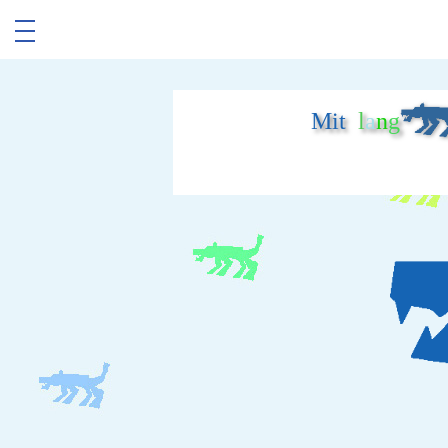
Mit
l
a
n
g