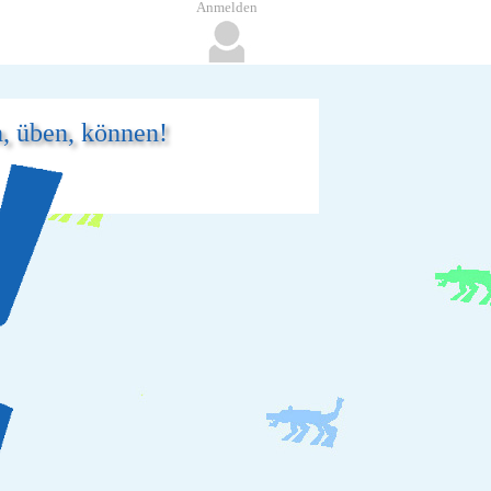
Anmelden
n, üben, können!