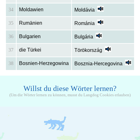
34
Moldawien
Moldávia
35
Rumänien
Románia
36
Bulgarien
Bulgária
37
die Türkei
Törökország
38
Bosnien-Herzegowina
Bosznia-Hercegovina
Willst du diese Wörter lernen?
(Um die Wörter lernen zu können, musst du Langdog Cookies erlauben)