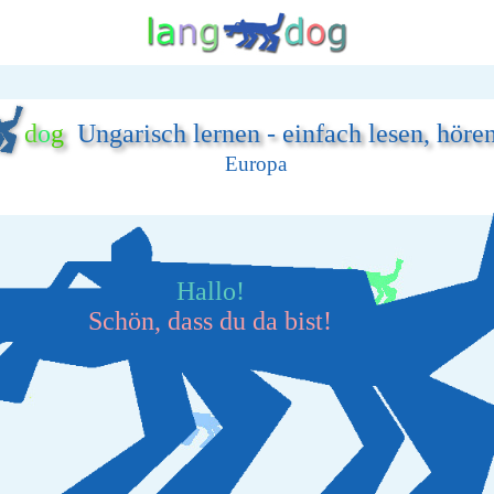
d
o
g
Ungarisch lernen - einfach lesen, höre
Europa
Hallo!
Schön, dass du da bist!