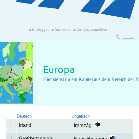
▸
▸
▸
Einloggen
Anmelden
Als Gast anmelden
Europa
S
Hier siehst du ein Kapitel aus dem Bereich der
Deutsch
Ungarisch
1
Irland
Írország
2
Großbritannien
Nagy-Britannia