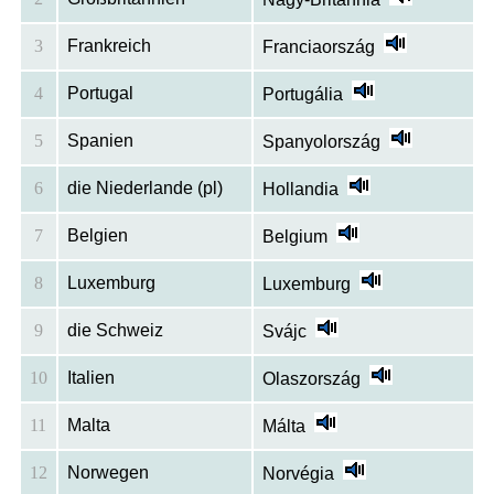
3
Frankreich
Franciaország
4
Portugal
Portugália
5
Spanien
Spanyolország
6
die Niederlande (pl)
Hollandia
7
Belgien
Belgium
8
Luxemburg
Luxemburg
9
die Schweiz
Svájc
10
Italien
Olaszország
11
Malta
Málta
12
Norwegen
Norvégia