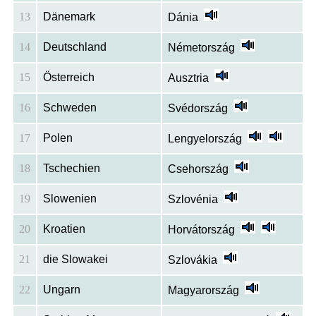
13
Dänemark
Dánia
14
Deutschland
Németország
15
Österreich
Ausztria
16
Schweden
Svédország
17
Polen
Lengyelország
18
Tschechien
Csehország
19
Slowenien
Szlovénia
20
Kroatien
Horvátország
21
die Slowakei
Szlovákia
22
Ungarn
Magyarország