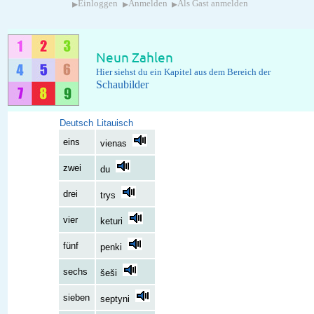
▸
▸
▸
Einloggen
Anmelden
Als Gast anmelden
Neun Zahlen
Hier siehst du ein Kapitel aus dem Bereich der
Schaubilder
Deutsch
Litauisch
eins
vienas
zwei
du
drei
trys
vier
keturi
fünf
penki
sechs
šeši
sieben
septyni