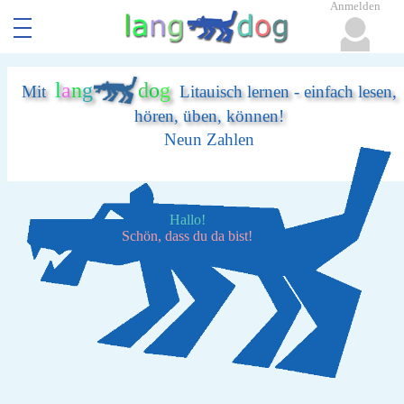
Anmelden
l
a
n
g
d
o
g
Mit
Litauisch lernen - einfach lesen,
hören, üben, können!
Neun Zahlen
Hallo!
Schön, dass du da bist!