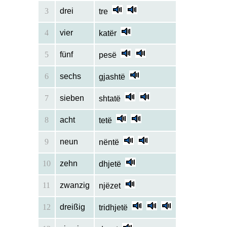
3
drei
tre
4
vier
katër
5
fünf
pesë
6
sechs
gjashtë
7
sieben
shtatë
8
acht
tetë
9
neun
nëntë
10
zehn
dhjetë
11
zwanzig
njëzet
12
dreißig
tridhjetë