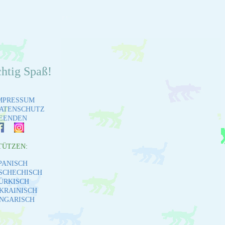
chtig Spaß!
MPRESSUM
ATENSCHUTZ
EENDEN
TÜTZEN:
PANISCH
SCHECHISCH
ÜRKISCH
KRAINISCH
NGARISCH