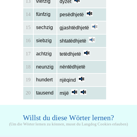
13
vierzig
dyzet
14
fünfzig
pesëdhjetë
15
sechzig
gjashtëdhjetë
16
siebzig
shtatëdhjetë
17
achtzig
tetëdhjetë
18
neunzig
nëntëdhjetë
19
hundert
njëqind
20
tausend
mijë
Willst du diese Wörter lernen?
(Um die Wörter lernen zu können, musst du Langdog Cookies erlauben)