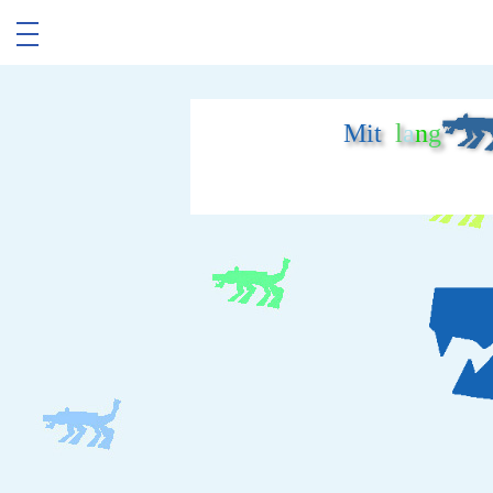
Mit
l
a
n
g