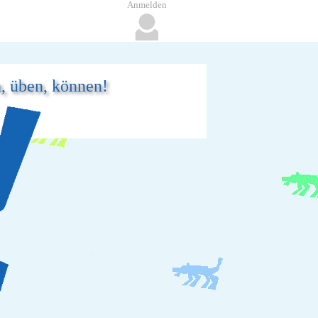
Anmelden
n, üben, können!