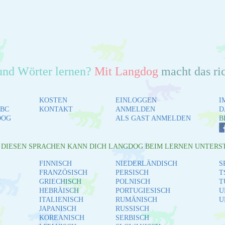
und Wörter lernen?
Mit Langdog
macht das ri
KOSTEN
EINLOGGEN
I
BC
KONTAKT
ANMELDEN
D
DOG
ALS GAST ANMELDEN
B
L DIESEN SPRACHEN KANN DICH LANGDOG BEIM LERNEN UNTERS
FINNISCH
NIEDERLÄNDISCH
S
FRANZÖSISCH
PERSISCH
T
H
GRIECHISCH
POLNISCH
T
HEBRÄISCH
PORTUGIESISCH
U
ITALIENISCH
RUMÄNISCH
U
JAPANISCH
RUSSISCH
KOREANISCH
SERBISCH