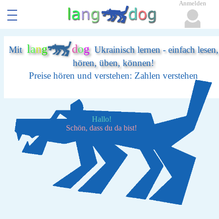
Anmelden
l
a
n
g
d
o
g
Mit
Ukrainisch lernen - einfach lesen,
hören, üben, können!
Preise hören und verstehen: Zahlen verstehen
Hallo!
Schön, dass du da bist!