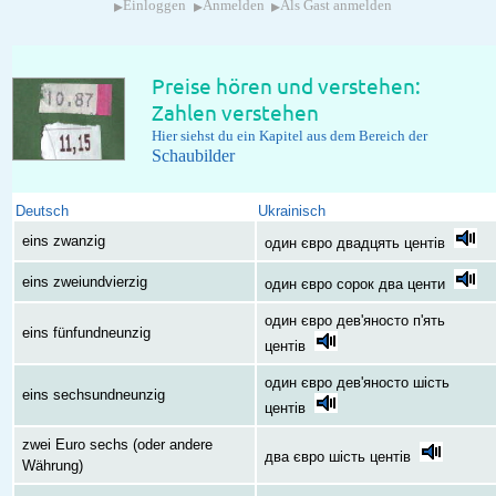
▸
▸
▸
Einloggen
Anmelden
Als Gast anmelden
Preise hören und verstehen:
Zahlen verstehen
Hier siehst du ein Kapitel aus dem Bereich der
Schaubilder
Deutsch
Ukrainisch
eins zwanzig
один євро двадцять центів
eins zweiundvierzig
один євро сорок два центи
один євро дев'яносто п'ять
eins fünfundneunzig
центів
один євро дев'яносто шість
eins sechsundneunzig
центів
zwei Euro sechs (oder andere
два євро шість центів
Währung)