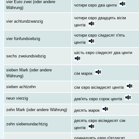
vier Euro zwei (oder andere
чотири євро два центи
Währung)
чотири євро двадцять вісім
vier achtundzwanzig
центів
чотири євро сімдесят п'ять
vier fünfundsiebzig
центів
шість євро сімдесят два центи
sechs zweiundsiebzig
sieben Mark (oder andere
сім марок
Währung)
sieben achtzehn
сім євро вісімдесят центів
neun vierzig
дев'ять євро сорок центів
zehn Mark (oder andere Währung)
десять марок
десять євро вісімдесят сім
zehn siebenundachtzig
центів
одинадцять євро п'ятдесят