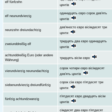
elf fünfzehn
центів
одинадцять євро сорок дев'ять
elf neunundvierzig
центів
дев'яносто євро вісімдесят три
neunzehn dreiundachtzig
центи
тридцять два євро одинадцять
zweiunddreißig elf
центів
achtunddreißig Euro (oder andere
тридцять вісім євро
Währung)
сорок чотири євро вісімдесят
vierundvierzig neunundachtzig
дев'ять центів
сорок сім євро п'ятдесят три
siebenundvierzig dreiundfünfzig
центи
п'ятдесят євро двадцять вісім
fünfzig achtundzwanzig
центів
сімдесят два євро п'ятдесят