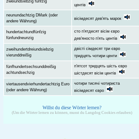
zweiundsiebzig fünfzig
центів
neunundachtzig DMark (oder
вісімдесят дев'ять марок
andere Währung)
сто п'ятдесят вісім євро
hundertachtundfünfzig
fünfundneunzig
дев'яносто п'ять центів
двісті сімдесят три євро
zweihundertdreiundsiebzig
vierunddreißig
тридцять чотири центи
п'ятсот тридцять шість євро
fünfhundertsechsunddreißig
achtundsechzig
шістдесят вісім центів
чотири тисячі чотириста
viertausendvierhundertachtzig Euro
(oder andere Währung)
вісімдесят євро
Willst du diese Wörter lernen?
(Um die Wörter lernen zu können, musst du Langdog Cookies erlauben)