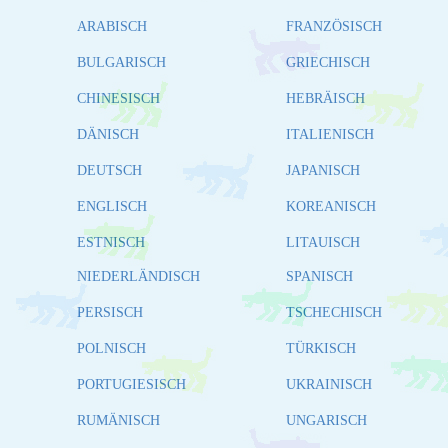
ARABISCH
FRANZÖSISCH
BULGARISCH
GRIECHISCH
CHINESISCH
HEBRÄISCH
DÄNISCH
ITALIENISCH
DEUTSCH
JAPANISCH
ENGLISCH
KOREANISCH
ESTNISCH
LITAUISCH
NIEDERLÄNDISCH
SPANISCH
PERSISCH
TSCHECHISCH
POLNISCH
TÜRKISCH
PORTUGIESISCH
UKRAINISCH
RUMÄNISCH
UNGARISCH