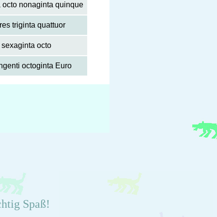
 octo nonaginta quinque
res triginta quattuor
x sexaginta octo
ingenti octoginta Euro
chtig Spaß!