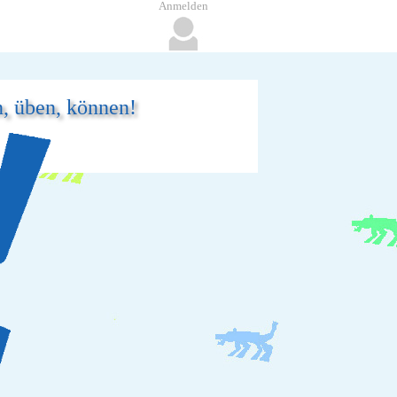
Anmelden
n, üben, können!