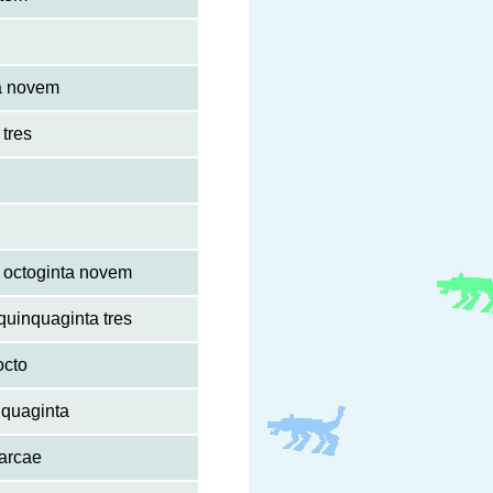
a novem
 tres
r octoginta novem
quinquaginta tres
octo
nquaginta
arcae