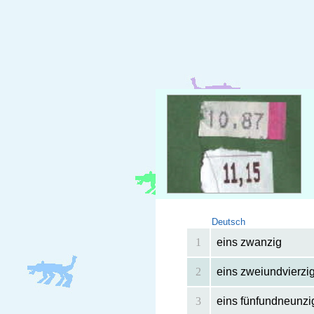
Deutsch
1
eins zwanzig
2
eins zweiundvierzi
3
eins fünfundneunzi