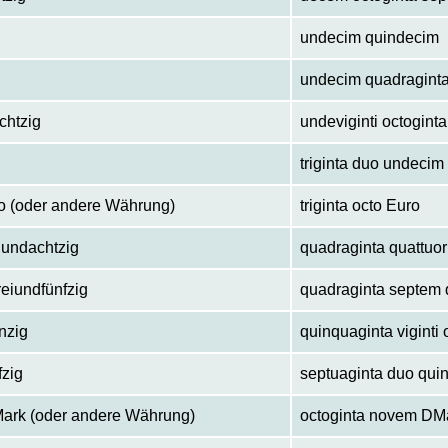
undecim quindecim
undecim quadragint
chtzig
undeviginti octoginta
triginta duo undecim
o (oder andere Währung)
triginta octo Euro
nundachtzig
quadraginta quattuo
reiundfünfzig
quadraginta septem 
nzig
quinquaginta viginti 
fzig
septuaginta duo qui
ark (oder andere Währung)
octoginta novem DM