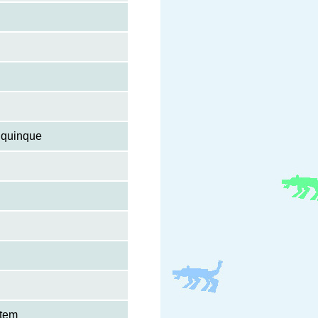
a quinque
ptem