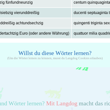
zig fünfundneunzig
centum quinquaginta
siebzig vierunddreißig
ducenti septuaginta t
ddreißig achtundsechzig
quingenti triginta se
dertachtzig Euro (oder andere Währung)
quattuor milia quadr
Willst du diese Wörter lernen?
(Um die Wörter lernen zu können, musst du Langdog Cookies erlauben)
und Wörter lernen?
Mit Langdog
macht das ri