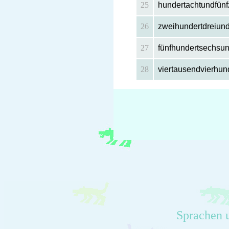
25
hundertachtundfünf
26
zweihundertdreiund
27
fünfhundertsechsun
28
viertausendvierhun
Sprachen 