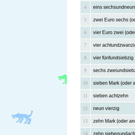
4
eins sechsundneun
5
zwei Euro sechs (
6
vier Euro zwei (od
7
vier achtundzwanzi
8
vier fünfundsiebzig
9
sechs zweiundsieb
10
sieben Mark (oder
11
sieben achtzehn
12
neun vierzig
13
zehn Mark (oder a
14
zehn siebenundach