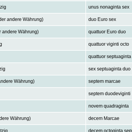
zig
unus nonaginta sex
oder andere Währung)
duo Euro sex
er andere Währung)
quattuor Euro duo
g
quattuor viginti octo
quattuor septuagint
zig
sex septuaginta duo
 andere Währung)
septem marcae
septem duodeviginti
novem quadraginta
ndere Währung)
decem Marcae
tzig
decem octoginta se