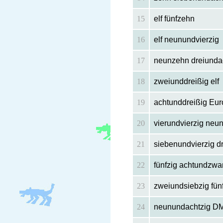
15
elf fünfzehn
16
elf neunundvierzig
17
neunzehn dreiunda
18
zweiunddreißig elf
19
achtunddreißig Eur
20
vierundvierzig neu
21
siebenundvierzig d
22
fünfzig achtundzwa
23
zweiundsiebzig fün
24
neunundachtzig DM