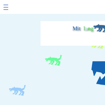
Mit
l
a
n
g