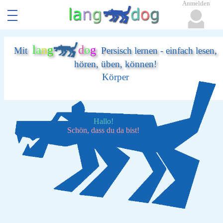
Anmelden
l
a
n
g
d
o
g
Mit
Persisch lernen - einfach lesen,
hören, üben, können!
Körper
Hallo!
Schön, dass du da bist!