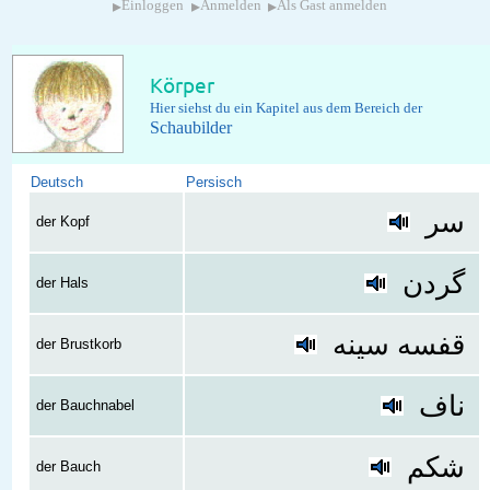
▸
▸
▸
Einloggen
Anmelden
Als Gast anmelden
Körper
Hier siehst du ein Kapitel aus dem Bereich der
Schaubilder
Deutsch
Persisch
سر
der Kopf
گردن
der Hals
قفسه سینه
der Brustkorb
ناف
der Bauchnabel
شکم
der Bauch