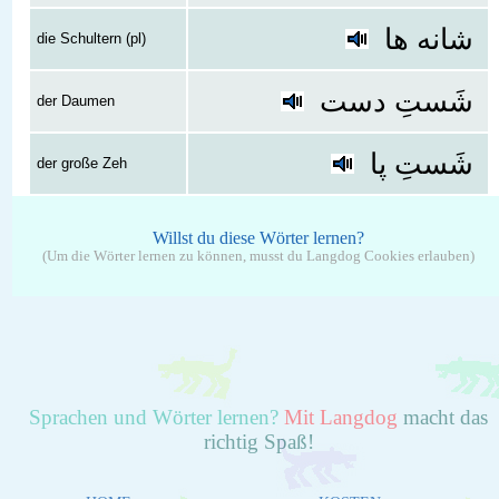
شانه ها
die Schultern (pl)
شَستِ دست
der Daumen
شَستِ پا
der große Zeh
Willst du diese Wörter lernen?
(Um die Wörter lernen zu können, musst du Langdog Cookies erlauben)
Sprachen und Wörter lernen?
Mit Langdog
macht das
richtig Spaß!