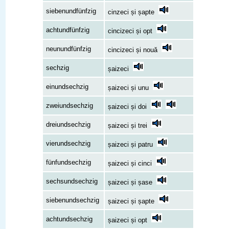
siebenundfünfzig
cinzeci și șapte
achtundfünfzig
cincizeci și opt
neunundfünfzig
cincizeci și nouă
sechzig
șaizeci
einundsechzig
șaizeci și unu
zweiundsechzig
șaizeci și doi
dreiundsechzig
șaizeci și trei
vierundsechzig
șaizeci și patru
fünfundsechzig
șaizeci și cinci
sechsundsechzig
șaizeci și șase
siebenundsechzig
șaizeci și șapte
achtundsechzig
șaizeci și opt