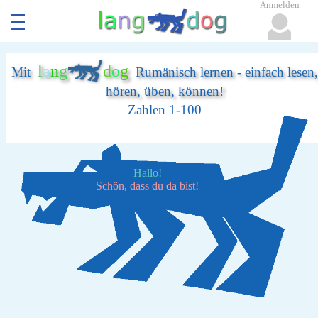
Anmelden
l
a
n
g
d
o
g
Mit
Rumänisch lernen - einfach lesen,
hören, üben, können!
Zahlen 1-100
Hallo!
Schön, dass du da bist!