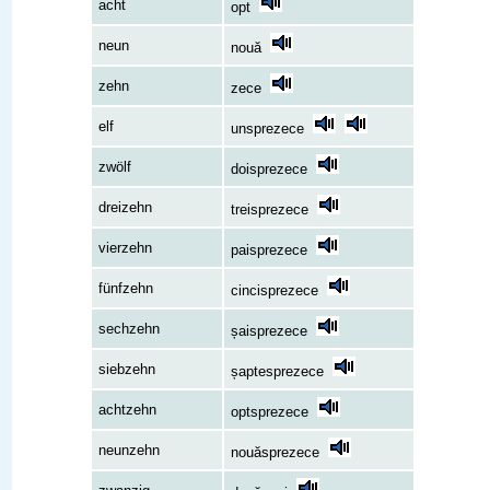
acht
opt
neun
nouă
zehn
zece
elf
unsprezece
zwölf
doisprezece
dreizehn
treisprezece
vierzehn
paisprezece
fünfzehn
cincisprezece
sechzehn
șaisprezece
siebzehn
șaptesprezece
achtzehn
optsprezece
neunzehn
nouăsprezece