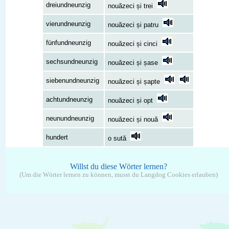
dreiundneunzig
nouăzeci și trei
vierundneunzig
nouăzeci și patru
fünfundneunzig
nouăzeci și cinci
sechsundneunzig
nouăzeci și șase
siebenundneunzig
nouăzeci și șapte
achtundneunzig
nouăzeci și opt
neunundneunzig
nouăzeci și nouă
hundert
o sută
Willst du diese Wörter lernen?
(Um die Wörter lernen zu können, musst du Langdog Cookies erlauben)