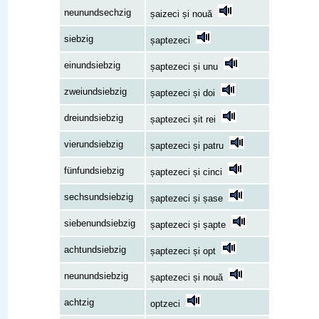
neunundsechzig
șaizeci și nouă
siebzig
șaptezeci
einundsiebzig
șaptezeci și unu
zweiundsiebzig
șaptezeci și doi
dreiundsiebzig
șaptezeci șit rei
vierundsiebzig
șaptezeci și patru
fünfundsiebzig
șaptezeci și cinci
sechsundsiebzig
șaptezeci și șase
siebenundsiebzig
șaptezeci și șapte
achtundsiebzig
șaptezeci și opt
neunundsiebzig
șaptezeci și nouă
achtzig
optzeci