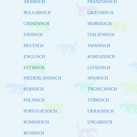
ARABISCH
FRANZÖSISCH
BULGARISCH
GRIECHISCH
CHINESISCH
HEBRÄISCH
DÄNISCH
ITALIENISCH
DEUTSCH
JAPANISCH
ENGLISCH
KOREANISCH
ESTNISCH
LITAUISCH
NIEDERLÄNDISCH
SPANISCH
PERSISCH
TSCHECHISCH
POLNISCH
TÜRKISCH
PORTUGIESISCH
UKRAINISCH
RUMÄNISCH
UNGARISCH
RUSSISCH