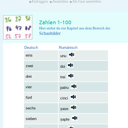
▸
▸
▸
Einloggen
Anmelden
Als Gast anmelden
Zahlen 1-100
Hier siehst du ein Kapitel aus dem Bereich der
Schaubilder
Deutsch
Rumänisch
eins
unu
zwei
doi
drei
trei
vier
patru
fünf
cinci
sechs
șase
sieben
șapte