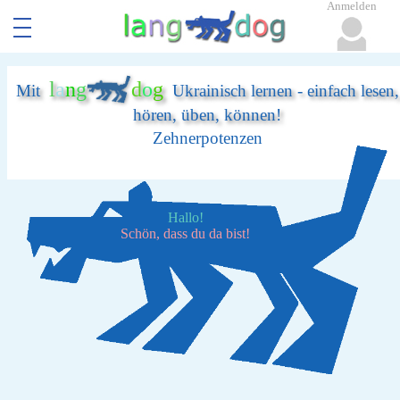
Anmelden
l
a
n
g
d
o
g
Mit
Ukrainisch lernen - einfach lesen,
hören, üben, können!
Zehnerpotenzen
Hallo!
Schön, dass du da bist!