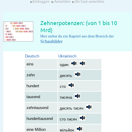
▸
▸
▸
Einloggen
Anmelden
Als Gast anmelden
Zehnerpotenzen: (von 1 bis 10
Mrd)
Hier siehst du ein Kapitel aus dem Bereich der
Schaubilder
Deutsch
Ukrainisch
eins
один
zehn
десять
hundert
сто
tausend
тисяча
zehntausend
десять тисяч
hunderttausend
сто тисяч
eine Million
мільйон