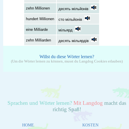
zehn Millionen
десять мільйонів
hundert Millionen
сто мільйонів
eine Milliarde
мільярд
zehn Milliarden
десять мільярдів
Willst du diese Wörter lernen?
(Um die Wörter lernen zu können, musst du Langdog Cookies erlauben)
Sprachen und Wörter lernen?
Mit Langdog
macht das
richtig Spaß!
HOME
KOSTEN