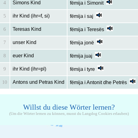
4
Simons Kind
fëmija i Simonit
5
ihr Kind (ihr=f, si)
fëmija i saj
6
Teresas Kind
fëmija i Teresës
7
unser Kind
fëmija jonë
8
euer Kind
fëmija juaj
9
ihr Kind (ihr=pl)
fëmija i tyre
10
Antons und Petras Kind
fëmija i Antonit dhe Petrës
Willst du diese Wörter lernen?
(Um die Wörter lernen zu können, musst du Langdog Cookies erlauben)