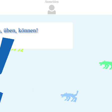
Anmelden
n, üben, können!