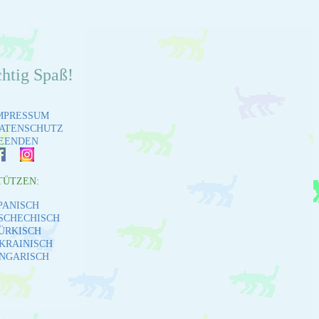
chtig Spaß!
MPRESSUM
ATENSCHUTZ
EENDEN
TÜTZEN:
PANISCH
SCHECHISCH
ÜRKISCH
KRAINISCH
NGARISCH