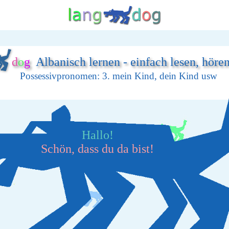
d
o
g
Albanisch lernen - einfach lesen, höre
Possessivpronomen: 3. mein Kind, dein Kind usw
Hallo!
Schön, dass du da bist!