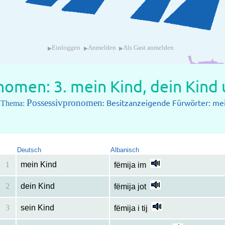
▸
▸
▸
Einloggen
Anmelden
Als Gast anmelden
nomen: 3. mein Kind, dein Kind
Possessivpronomen
: Besitzanzeigende Fürwörter: mein
m Thema:
Deutsch
Albanisch
1
mein Kind
fëmija im
2
dein Kind
fëmija jot
3
sein Kind
fëmija i tij