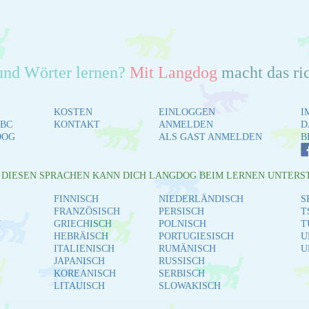
und Wörter lernen?
Mit Langdog
macht das ri
KOSTEN
EINLOGGEN
I
BC
KONTAKT
ANMELDEN
D
DOG
ALS GAST ANMELDEN
B
L DIESEN SPRACHEN KANN DICH LANGDOG BEIM LERNEN UNTERS
FINNISCH
NIEDERLÄNDISCH
S
FRANZÖSISCH
PERSISCH
T
H
GRIECHISCH
POLNISCH
T
HEBRÄISCH
PORTUGIESISCH
U
ITALIENISCH
RUMÄNISCH
U
JAPANISCH
RUSSISCH
KOREANISCH
SERBISCH
LITAUISCH
SLOWAKISCH