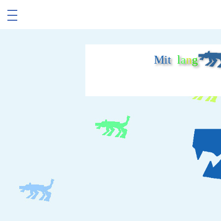
Mit
l
a
n
g