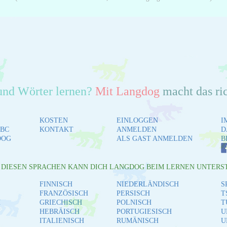
und Wörter lernen?
Mit Langdog
macht das ri
KOSTEN
EINLOGGEN
I
BC
KONTAKT
ANMELDEN
D
DOG
ALS GAST ANMELDEN
B
L DIESEN SPRACHEN KANN DICH LANGDOG BEIM LERNEN UNTERS
FINNISCH
NIEDERLÄNDISCH
S
FRANZÖSISCH
PERSISCH
T
H
GRIECHISCH
POLNISCH
T
HEBRÄISCH
PORTUGIESISCH
U
ITALIENISCH
RUMÄNISCH
U