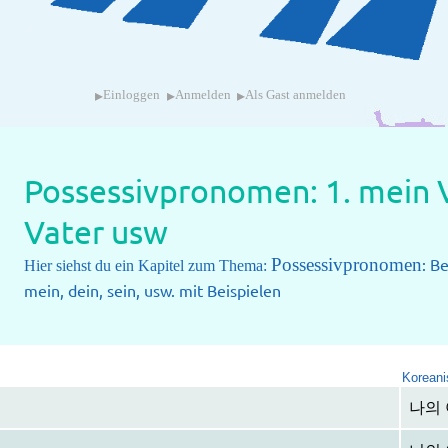
▸
▸
▸
Einloggen
Anmelden
Als Gast anmelden
Possessivpronomen: 1. mein V
Vater usw
Possessivpronomen
: B
Hier siehst du ein Kapitel zum Thema:
mein, dein, sein, usw. mit Beispielen
Koreani
나의