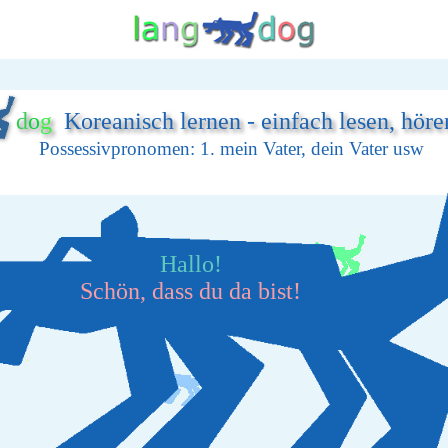
d
o
g
Koreanisch lernen - einfach lesen, höre
Possessivpronomen: 1. mein Vater, dein Vater usw
Hallo!
Schön, dass du da bist!