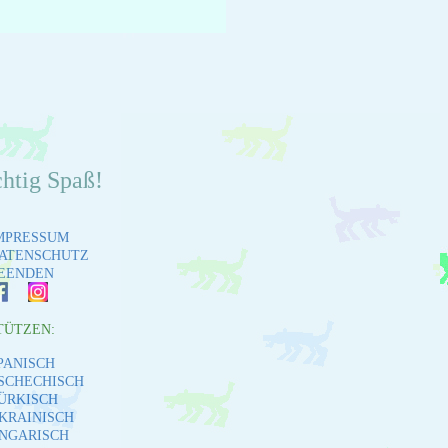
chtig Spaß!
MPRESSUM
ATENSCHUTZ
EENDEN
TÜTZEN:
PANISCH
SCHECHISCH
ÜRKISCH
KRAINISCH
NGARISCH