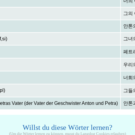
너의
그의
안톤
f,si)
그녀
페트
우리
너희
pl)
그들
tras Vater (der Vater der Geschwister Anton und Petra)
안톤
Willst du diese Wörter lernen?
(Um die Wörter lernen zu können, musst du Langdog Cookies erlauben)