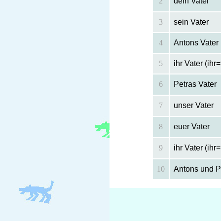
2
dein Vater
3
sein Vater
4
Antons Vater
5
ihr Vater (ihr=
6
Petras Vater
7
unser Vater
8
euer Vater
9
ihr Vater (ihr=
10
Antons und Pe