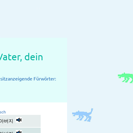
ater, dein
esitzanzeigende Fürwörter:
sch
 아버지