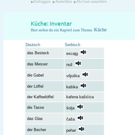
▸
▸
▸
Einloggen
Anmelden
Als Gast anmelden
Küche: Inventar
Küche
Hier siehst du ein Kapitel zum Thema:
Deutsch
Serbisch
das Besteck
escajg
das Messer
nož
die Gabel
viljuška
der Löffel
kašika
der Kaffeelöffel
kafena kašićica
die Tasse
šolja
das Glas
čaša
der Becher
pehar