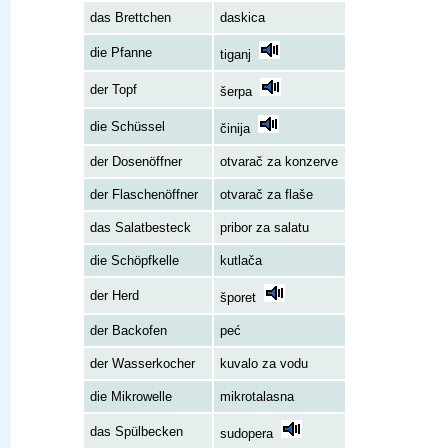
das Brettchen
daskica
die Pfanne
tiganj
der Topf
šerpa
die Schüssel
činija
der Dosenöffner
otvarač za konzerve
der Flaschenöffner
otvarač za flaše
das Salatbesteck
pribor za salatu
die Schöpfkelle
kutlača
der Herd
šporet
der Backofen
peć
der Wasserkocher
kuvalo za vodu
die Mikrowelle
mikrotalasna
das Spülbecken
sudopera