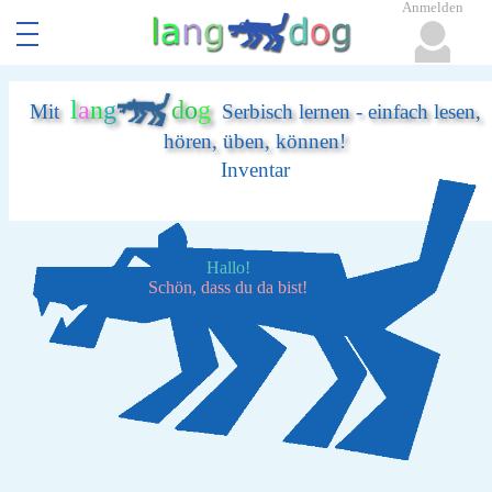
Anmelden
l
a
n
g
d
o
g
Mit
Serbisch lernen - einfach lesen,
hören, üben, können!
Inventar
Hallo!
Schön, dass du da bist!