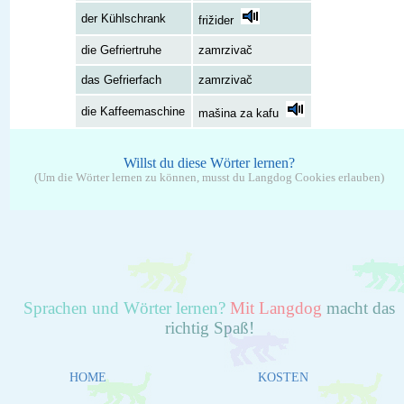
der Kühlschrank
frižider
die Gefriertruhe
zamrzivač
das Gefrierfach
zamrzivač
die Kaffeemaschine
mašina za kafu
Willst du diese Wörter lernen?
(Um die Wörter lernen zu können, musst du Langdog Cookies erlauben)
Sprachen und Wörter lernen?
Mit Langdog
macht das
richtig Spaß!
HOME
KOSTEN