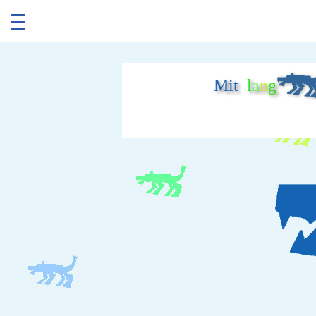
Mit
l
a
n
g