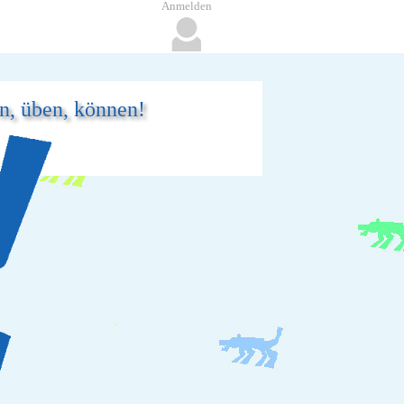
Anmelden
en, üben, können!