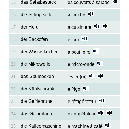
15
das Salatbesteck
les couverts à salade
16
die Schöpfkelle
la louche
17
der Herd
la cuisinière
18
der Backofen
le four
19
der Wasserkocher
la bouilloire
20
die Mikrowelle
le micro-onde
21
das Spülbecken
l'évier (m)
22
der Kühlschrank
le frigo
23
die Gefriertruhe
le réfrigérateur
24
das Gefrierfach
le congélateur
25
die Kaffeemaschine
la machine à café