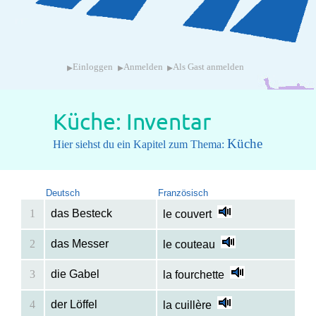
▸
▸
▸
Einloggen
Anmelden
Als Gast anmelden
Küche: Inventar
Küche
Hier siehst du ein Kapitel zum Thema:
Deutsch
Französisch
1
das Besteck
le couvert
2
das Messer
le couteau
3
die Gabel
la fourchette
4
der Löffel
la cuillère