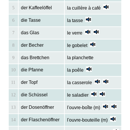
5
der Kaffeelöffel
la cuillère à café
6
die Tasse
la tasse
7
das Glas
le verre
8
der Becher
le gobelet
9
das Brettchen
la planchette
10
die Pfanne
la poêle
11
der Topf
la casserole
12
die Schüssel
le saladier
13
der Dosenöffner
l'ouvre-boîte (m)
14
der Flaschenöffner
l'ouvre-bouteille (m)