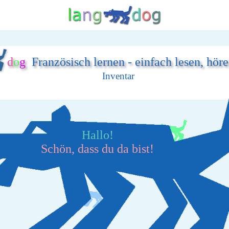
d
o
g
Französisch lernen - einfach lesen, hör
Inventar
Hallo!
Schön, dass du da bist!