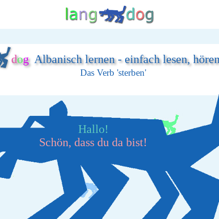
d
o
g
Albanisch lernen - einfach lesen, höre
Das Verb 'sterben'
Hallo!
Schön, dass du da bist!