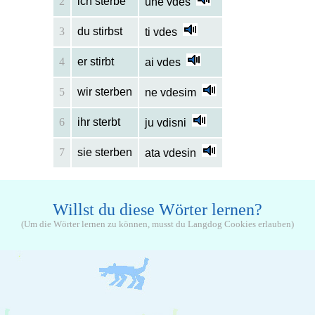
2
ich sterbe
unë vdes
3
du stirbst
ti vdes
4
er stirbt
ai vdes
5
wir sterben
ne vdesim
6
ihr sterbt
ju vdisni
7
sie sterben
ata vdesin
Willst du diese Wörter lernen?
(Um die Wörter lernen zu können, musst du Langdog Cookies erlauben)