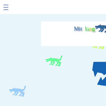
Mit
l
a
n
g