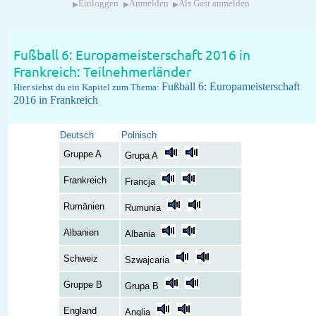
▸
▸
▸
Einloggen
Anmelden
Als Gast anmelden
Fußball 6: Europameisterschaft 2016 in
Frankreich: Teilnehmerländer
Fußball 6: Europameisterschaft
Hier siehst du ein Kapitel zum Thema:
2016 in Frankreich
Deutsch
Polnisch
Gruppe A
Grupa A
Frankreich
Francja
Rumänien
Rumunia
Albanien
Albania
Schweiz
Szwajcaria
Gruppe B
Grupa B
England
Anglia