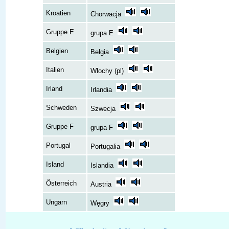
Kroatien
Chorwacja
Gruppe E
grupa E
Belgien
Belgia
Italien
Włochy (pl)
Irland
Irlandia
Schweden
Szwecja
Gruppe F
grupa F
Portugal
Portugalia
Island
Islandia
Österreich
Austria
Ungarn
Węgry