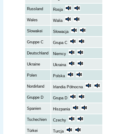
Russland
Rosja
Wales
Walia
Slowakei
Słowacja
Gruppe C
Grupa C
Deutschland
Niemcy
Ukraine
Ukraina
Polen
Polska
Nordirland
Irlandia Północna
Gruppe D
Grupa D
Spanien
Hiszpania
Tschechien
Czechy
Türkei
Turcja