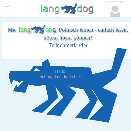
Anmelden
l
a
n
g
d
o
g
Mit
Polnisch lernen - einfach lesen,
hören, üben, können!
Teilnehmerländer
Hallo!
Schön, dass du da bist!