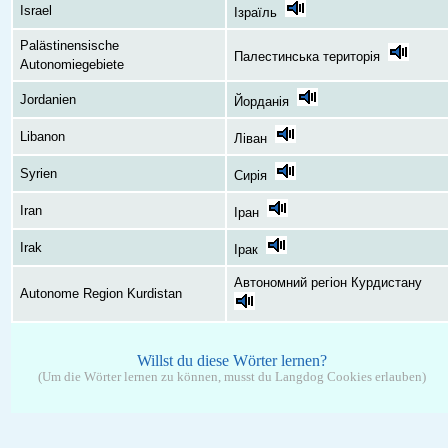
Israel
Ізраїль
Palästinensische
Палестинська територія
Autonomiegebiete
Jordanien
Йорданія
Libanon
Ліван
Syrien
Сирія
Iran
Іран
Irak
Ірак
Автономний регіон Курдистану
Autonome Region Kurdistan
Willst du diese Wörter lernen?
(Um die Wörter lernen zu können, musst du Langdog Cookies erlauben)