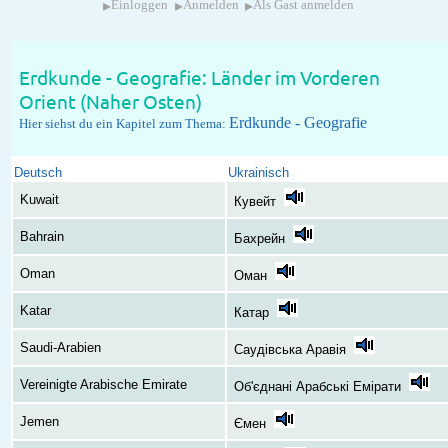
▸
▸
▸
Einloggen
Anmelden
Als Gast anmelden
Erdkunde - Geografie: Länder im Vorderen
Orient (Naher Osten)
Erdkunde - Geografie
Hier siehst du ein Kapitel zum Thema:
Deutsch
Ukrainisch
Kuwait
Кувейт
Bahrain
Бахрейн
Oman
Оман
Katar
Катар
Saudi-Arabien
Саудівська Аравія
Vereinigte Arabische Emirate
Об'єднані Арабські Емірати
Jemen
Ємен