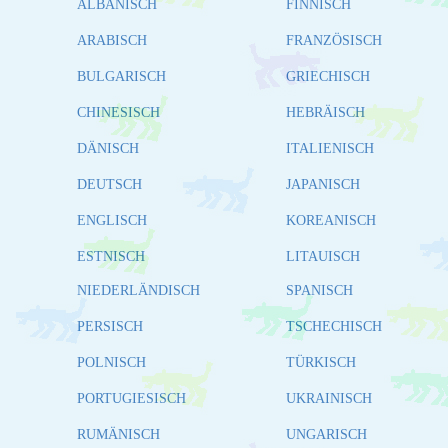
ALBANISCH
FINNISCH
ARABISCH
FRANZÖSISCH
BULGARISCH
GRIECHISCH
CHINESISCH
HEBRÄISCH
DÄNISCH
ITALIENISCH
DEUTSCH
JAPANISCH
ENGLISCH
KOREANISCH
ESTNISCH
LITAUISCH
NIEDERLÄNDISCH
SPANISCH
PERSISCH
TSCHECHISCH
POLNISCH
TÜRKISCH
PORTUGIESISCH
UKRAINISCH
RUMÄNISCH
UNGARISCH