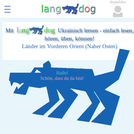
Anmelden
l
a
n
g
d
o
g
Mit
Ukrainisch lernen - einfach lesen,
hören, üben, können!
Länder im Vorderen Orient (Naher Osten)
Hallo!
Schön, dass du da bist!