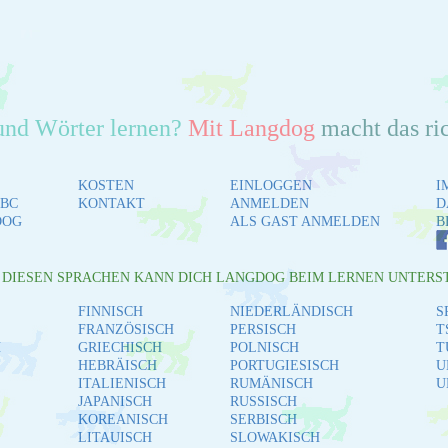
und Wörter lernen?
Mit Langdog
macht das ri
KOSTEN
EINLOGGEN
I
BC
KONTAKT
ANMELDEN
D
DOG
ALS GAST ANMELDEN
B
L DIESEN SPRACHEN KANN DICH LANGDOG BEIM LERNEN UNTERS
FINNISCH
NIEDERLÄNDISCH
S
FRANZÖSISCH
PERSISCH
T
H
GRIECHISCH
POLNISCH
T
HEBRÄISCH
PORTUGIESISCH
U
ITALIENISCH
RUMÄNISCH
U
JAPANISCH
RUSSISCH
KOREANISCH
SERBISCH
LITAUISCH
SLOWAKISCH