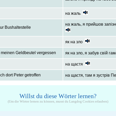
на жаль
на жаль, я прийшов запізн
zur Bushaltestelle
як на зло
 meinen Geldbeutel vergessen
як на зло, я забув свій га
на щастя
ch dort Peter getroffen
на щастя, там я зустрів П
Willst du diese Wörter lernen?
(Um die Wörter lernen zu können, musst du Langdog Cookies erlauben)