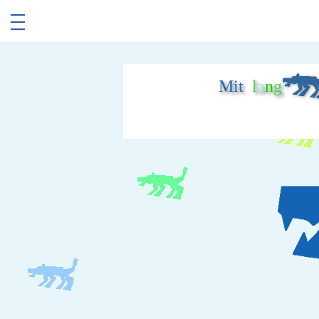
Mit
l
a
n
g