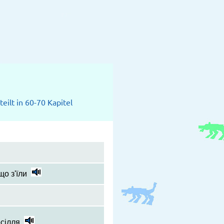
eilt in 60-70 Kapitel
о з'їли
есілля