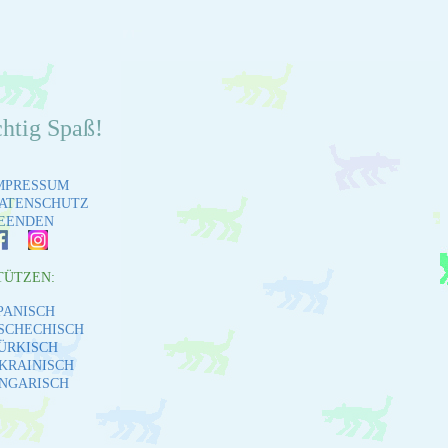
chtig Spaß!
MPRESSUM
ATENSCHUTZ
EENDEN
TÜTZEN:
PANISCH
SCHECHISCH
ÜRKISCH
KRAINISCH
NGARISCH