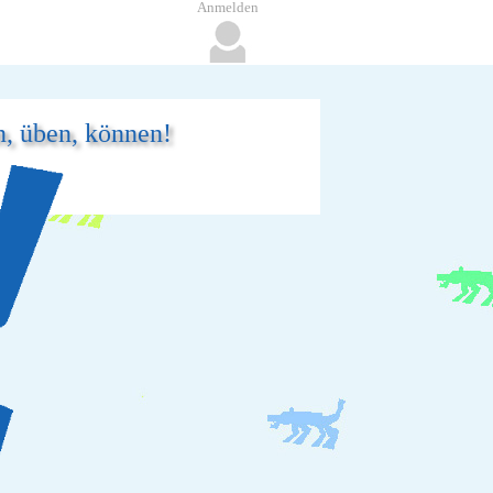
Anmelden
n, üben, können!