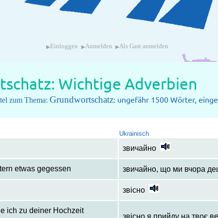
▸
▸
▸
Einloggen
Anmelden
Als Gast anmelden
schatz: Wichtige Adverbien
Grundwortschatz
: ungefähr 1500 Wörter, einget
pitel zum Thema:
Ukrainisch
звичайно
stern etwas gegessen
звичайно, що ми вчора дещ
звісно
e ich zu deiner Hochzeit
звісно я прийду на твоє в