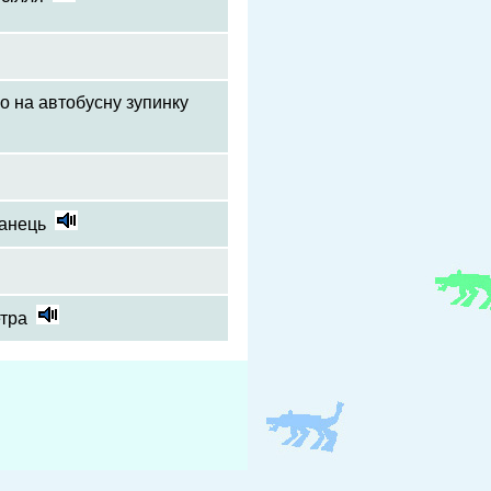
о на автобусну зупинку
манець
етра