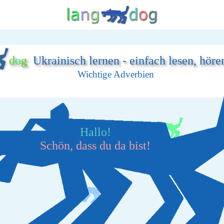
d
o
g
Ukrainisch lernen - einfach lesen, höre
Wichtige Adverbien
Hallo!
Schön, dass du da bist!