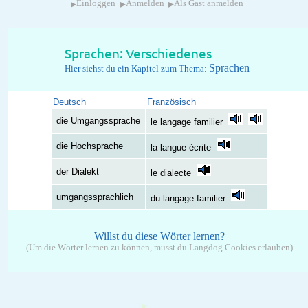
▸
▸
▸
Einloggen
Anmelden
Als Gast anmelden
Sprachen: Verschiedenes
Sprachen
Hier siehst du ein Kapitel zum Thema:
Deutsch
Französisch
die Umgangssprache
le langage familier
die Hochsprache
la langue écrite
der Dialekt
le dialecte
umgangssprachlich
du langage familier
Willst du diese Wörter lernen?
(Um die Wörter lernen zu können, musst du Langdog Cookies erlauben)