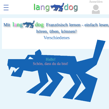
Anmelden
l
a
n
g
d
o
g
Mit
Französisch lernen - einfach lesen
hören, üben, können!
Verschiedenes
Hallo!
Schön, dass du da bist!