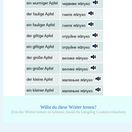
ein wurmiger Apfel
червиве яблуко
der faulige Apfel
гниле яблуко
ein fauliger Apfel
гниле яблуко
der giftige Apfel
отруйне яблуко
ein giftiger Apfel
отруйне яблуко
der große Apfel
велике яблуко
ein großer Apfel
велике яблуко
der kleine Apfel
маленьке яблуко
ein kleiner Apfel
маленьке яблуко
Willst du diese Wörter lernen?
(Um die Wörter lernen zu können, musst du Langdog Cookies erlauben)