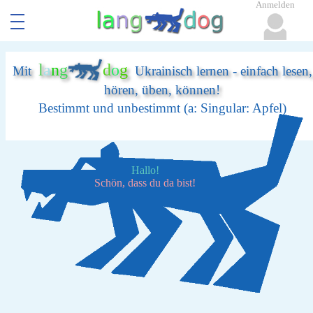
Anmelden
l
a
n
g
d
o
g
Mit
Ukrainisch lernen - einfach lesen,
hören, üben, können!
Bestimmt und unbestimmt (a: Singular: Apfel)
Hallo!
Schön, dass du da bist!