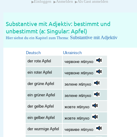
▸
▸
▸
Einloggen
Anmelden
Als Gast anmelden
Substantive mit Adjektiv: bestimmt und
unbestimmt (a: Singular: Apfel)
Substantive mit Adjektiv
Hier siehst du ein Kapitel zum Thema:
Deutsch
Ukrainisch
der rote Apfel
червоне яблуко
ein roter Apfel
червоне яблуко
der grüne Apfel
зелене яблуко
ein grüner Apfel
зелене яблуко
der gelbe Apfel
жовте яблуко
ein gelber Apfel
жовте яблуко
der wurmige Apfel
червиве яблуко