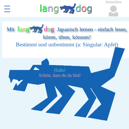
Anmelden
l
a
n
g
d
o
g
Mit
Japanisch lernen - einfach lesen,
hören, üben, können!
Bestimmt und unbestimmt (a: Singular: Apfel)
Hallo!
Schön, dass du da bist!