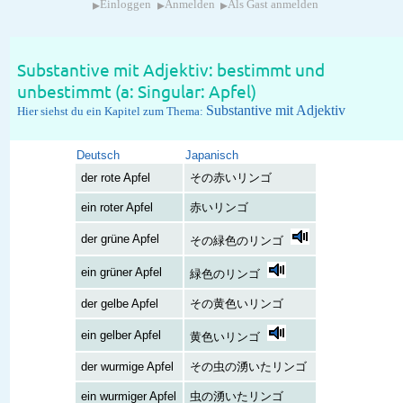
▸
▸
▸
Einloggen
Anmelden
Als Gast anmelden
Substantive mit Adjektiv: bestimmt und
unbestimmt (a: Singular: Apfel)
Substantive mit Adjektiv
Hier siehst du ein Kapitel zum Thema:
Deutsch
Japanisch
der rote Apfel
その赤いリンゴ
ein roter Apfel
赤いリンゴ
der grüne Apfel
その緑色のリンゴ
ein grüner Apfel
緑色のリンゴ
der gelbe Apfel
その黄色いリンゴ
ein gelber Apfel
黄色いリンゴ
der wurmige Apfel
その虫の湧いたリンゴ
ein wurmiger Apfel
虫の湧いたリンゴ