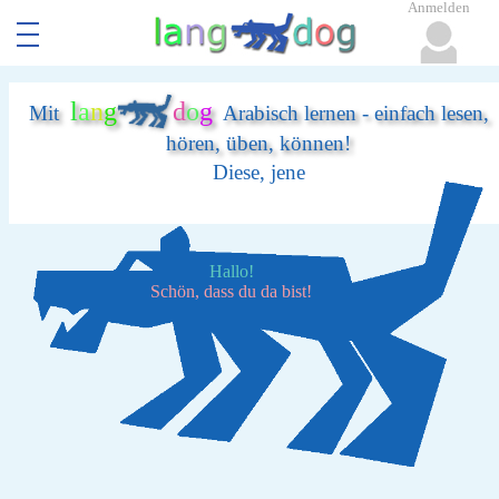
Anmelden
l
a
n
g
d
o
g
Mit
Arabisch lernen - einfach lesen,
hören, üben, können!
Diese, jene
Hallo!
Schön, dass du da bist!