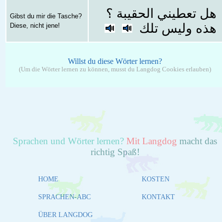
هل تعطيني الحقيبة ؟
Gibst du mir die Tasche?
هذه وليس تلك
Diese, nicht jene!
Willst du diese Wörter lernen?
(Um die Wörter lernen zu können, musst du Langdog Cookies erlauben)
Sprachen und Wörter lernen?
Mit Langdog
macht das
richtig Spaß!
HOME
KOSTEN
SPRACHEN-ABC
KONTAKT
ÜBER LANGDOG