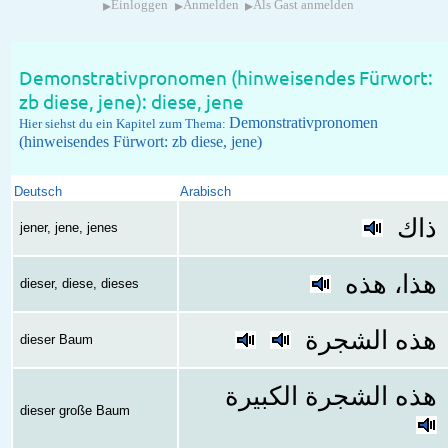
▸
▸
▸
Einloggen
Anmelden
Als Gast anmelden
Demonstrativpronomen (hinweisendes Fürwort:
zb diese, jene): diese, jene
Demonstrativpronomen
Hier siehst du ein Kapitel zum Thema:
(hinweisendes Fürwort: zb diese, jene)
Deutsch
Arabisch
ذاك
jener, jene, jenes
هذا، هذه
dieser, diese, dieses
هذه الشجرة
dieser Baum
هذه الشجرة الكبيرة
dieser große Baum