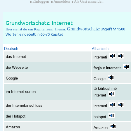
▸
▸
▸
Einloggen
Anmelden
Als Gast anmelden
Grundwortschatz: Internet
Grundwortschatz
: ungefähr 1500
Hier siehst du ein Kapitel zum Thema:
Wörter, eingeteilt in 60-70 Kapitel
Deutsch
Albanisch
das Internet
interneti
die Webseite
faqja e internetit
Google
Google
të kërkosh në
im Internet surfen
internet
der Internetanschluss
interneti
der Hotspot
hotspot
Amazon
Amazon