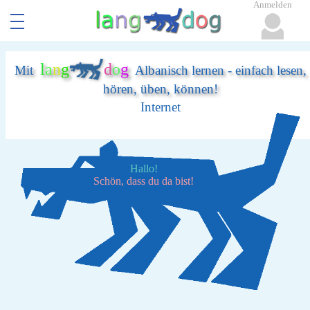
Anmelden
l
a
n
g
d
o
g
Mit
Albanisch lernen - einfach lesen,
hören, üben, können!
Internet
Hallo!
Schön, dass du da bist!