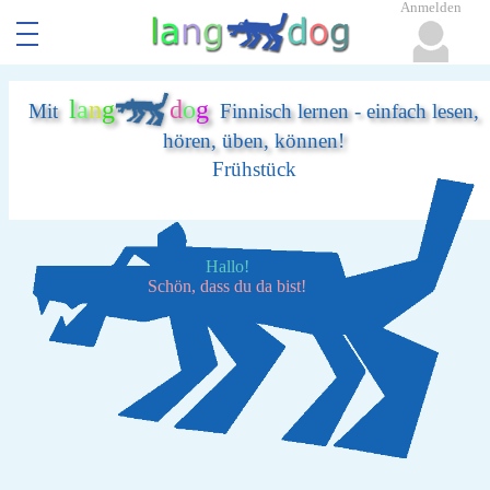
Anmelden
l
a
n
g
d
o
g
Mit
Finnisch lernen - einfach lesen,
hören, üben, können!
Frühstück
Hallo!
Schön, dass du da bist!