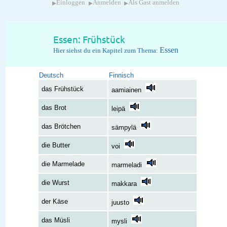
▸
▸
▸
Einloggen
Anmelden
Als Gast anmelden
Essen: Frühstück
Essen
Hier siehst du ein Kapitel zum Thema:
Deutsch
Finnisch
das Frühstück
aamiainen
das Brot
leipä
das Brötchen
sämpylä
die Butter
voi
die Marmelade
marmeladi
die Wurst
makkara
der Käse
juusto
das Müsli
mysli