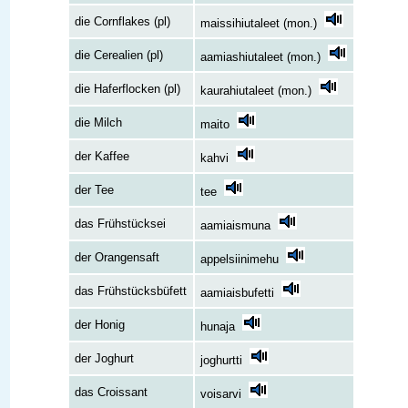
die Cornflakes (pl)
maissihiutaleet (mon.)
die Cerealien (pl)
aamiashiutaleet (mon.)
die Haferflocken (pl)
kaurahiutaleet (mon.)
die Milch
maito
der Kaffee
kahvi
der Tee
tee
das Frühstücksei
aamiaismuna
der Orangensaft
appelsiinimehu
das Frühstücksbüfett
aamiaisbufetti
der Honig
hunaja
der Joghurt
joghurtti
das Croissant
voisarvi