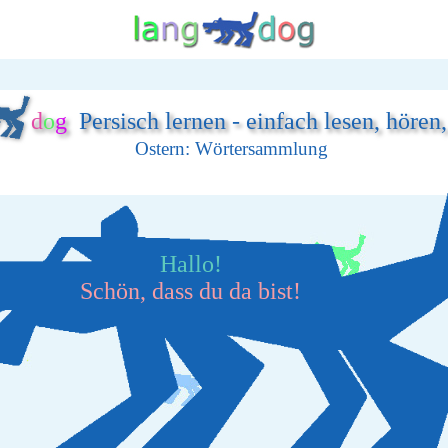
d
o
g
Persisch lernen - einfach lesen, hören
Ostern: Wörtersammlung
Hallo!
Schön, dass du da bist!