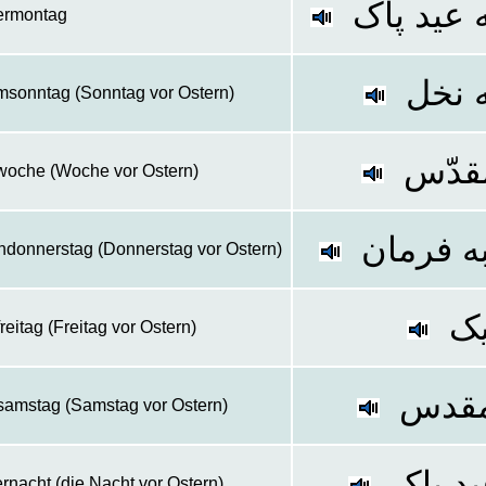
 عید پاک
ermontag
 نخل
msonntag (Sonntag vor Ostern)
قدّس
woche (Woche vor Ostern)
به فرمان
ndonnerstag (Donnerstag vor Ostern)
یک
reitag (Freitag vor Ostern)
مقدس
samstag (Samstag vor Ostern)
دِ پاک
ernacht (die Nacht vor Ostern)