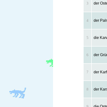
3
der Ost
4
der Pal
5
die Kar
6
der Grü
7
der Karf
8
der Kar
9
die Ost