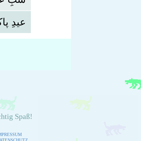
عیدِ پ!
chtig Spaß!
MPRESSUM
ATENSCHUTZ