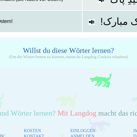
اک مبارک
stern!
Willst du diese Wörter lernen?
(Um die Wörter lernen zu können, musst du Langdog Cookies erlauben)
und Wörter lernen?
Mit Langdog
macht das ri
KOSTEN
EINLOGGEN
I
BC
KONTAKT
ANMELDEN
D