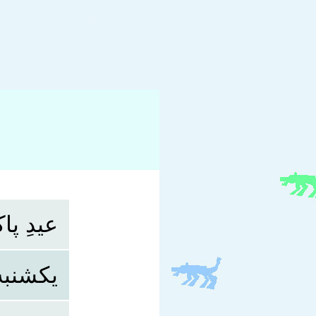
عیدِ پا
یکشنبه