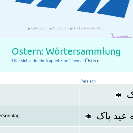
▸
▸
▸
Einloggen
Anmelden
Als Gast anmelden
Ostern: Wörtersammlung
Ostern
Hier siehst du ein Kapitel zum Thema:
Persisch
ک
 عید پاک
ersonntag