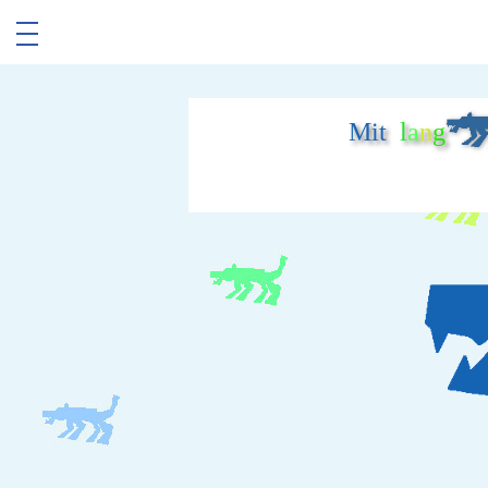
Mit
l
a
n
g