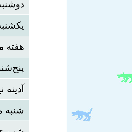
دوشنبه
یکشنبه
هفته م
پنج‌شن
آدینه ن
شنبه 
شبِ عی