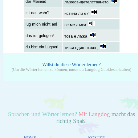
der Meineid
лъжесвидетелстването
ist das wahr?
истина ли е?
lüg mich nicht an!
не ме лъжи
das ist gelogen!
това е лъжа
du bist ein Lügner!
ти си един лъжец
Willst du diese Wörter lernen?
(Um die Wörter lernen zu können, musst du Langdog Cookies erlauben)
Sprachen und Wörter lernen?
Mit Langdog
macht das
richtig Spaß!
HOME
KOSTEN