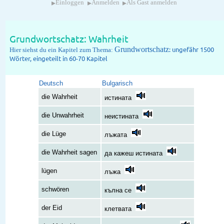
▸
▸
▸
Einloggen
Anmelden
Als Gast anmelden
Grundwortschatz: Wahrheit
Grundwortschatz
: ungefähr 1500
Hier siehst du ein Kapitel zum Thema:
Wörter, eingeteilt in 60-70 Kapitel
Deutsch
Bulgarisch
die Wahrheit
истината
die Unwahrheit
неистината
die Lüge
лъжата
die Wahrheit sagen
да кажеш истината
lügen
лъжа
schwören
кълна се
der Eid
клетвата