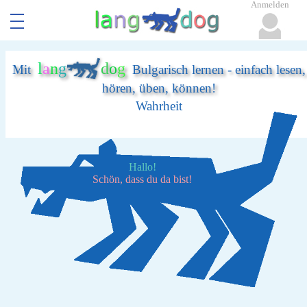
Anmelden
l
a
n
g
d
o
g
Mit
Bulgarisch lernen - einfach lesen,
hören, üben, können!
Wahrheit
Hallo!
Schön, dass du da bist!