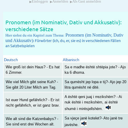
▸
▸
▸
Einloggen
Anmelden
Als Gast anmelden
Pronomen (im Nominativ, Dativ und Akkusativ):
verschiedene Sätze
Pronomen (im Nominativ, Dativ
Hier siehst du ein Kapitel zum Thema:
und Akkusativ)
: Fürwörter (ich, du, er, sie es) in verschiedenen Fällen
an Satzbeispielen
Deutsch
Albanisch
Wie groß ist dein Haus? - Es hat
Sa e madhe është shtëpia jote? - Ajo
6 Zimmer.
ka 6 dhoma.
Wie viel Milch gibt seine Kuh? -
Sa qumësht jep lopa e tij?- Ajo jep 20
Sie gibt 20 Liter Milch am Tag.
litra qumësht në ditë.
A është qeni juaj i rrezikshëm? - Ai
Ist euer Hund gefährlich? - Er ist
nuk është i rrezikshëm, ai është
nicht gefährlich, er ist ganz brav.
shumë i mirësjellshëm.
Sa vjeçe janë kotelet?- Ato janë tre
Wie alt sind die Katzenbabys? -
Sie sind erst drei Wochen alt.
javëshe.