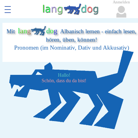
Anmelden
l
a
n
g
d
o
g
Mit
Albanisch lernen - einfach lesen,
hören, üben, können!
Pronomen (im Nominativ, Dativ und Akkusativ)
Hallo!
Schön, dass du da bist!