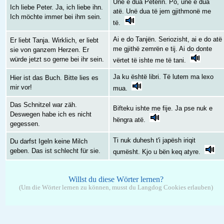
Unë e dua Peterin. Po, unë e dua
Ich liebe Peter. Ja, ich liebe ihn.
atë. Unë dua të jem gjithmonë me
Ich möchte immer bei ihm sein.
të.
Ai e do Tanjën. Seriozisht, ai e do atë
Er liebt Tanja. Wirklich, er liebt
me gjithë zemrën e tij. Ai do donte
sie von ganzem Herzen. Er
würde jetzt so gerne bei ihr sein.
vërtet të ishte me të tani.
Ja ku është libri. Të lutem ma lexo
Hier ist das Buch. Bitte lies es
mir vor!
mua.
Das Schnitzel war zäh.
Bifteku ishte me fije. Ja pse nuk e
Deswegen habe ich es nicht
hëngra atë.
gegessen.
Ti nuk duhesh t'i japësh iriqit
Du darfst Igeln keine Milch
geben. Das ist schlecht für sie.
qumësht. Kjo u bën keq atyre.
Willst du diese Wörter lernen?
(Um die Wörter lernen zu können, musst du Langdog Cookies erlauben)