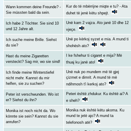
Kur do të mbërrijne miqte e tu? - Ata
Wann kommen deine Freunde? -
Sie müssten bald da sein.
duhet të jenë këtu shpejt.
Unë kam 2 vajza. Ato janë 10 dhe 12
Ich habe 2 Töchter. Sie sind 10
und 12 Jahre alt.
vjeçe.
Unë po kërkoj syzet e mia. A mund ti
Ich suche meine Brille. Siehst
du sie?
shohësh ato?
I ke fshehur ti cigaret e mija? Më
Hast du meine Zigaretten
versteckt? Sag mir, wo sie sind!
thuaj ku janë ato!
Unë nuk po mundem më të gjej
Ich finde meine Winterstiefel
çizmet e dimrit. A mund të më
nicht mehr. Kannst du mir
helfen, sie zu suchen?
ndihmosh t'i kerkoj ato?
Peteri është zhdukur. Ku është ai? A
Peter ist verschwunden. Wo ist
er? Siehst du ihn?
e sheh?
Monika nuk është këtu akoma. Ku
Monika ist noch nicht da. Wo
mund te jetë ajo? A mund ta
könnte sie sein? Kannst du sie
anrufen?
telefonosh atë?