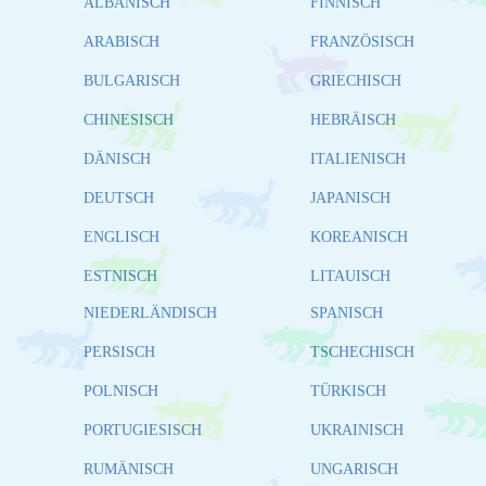
ALBANISCH
FINNISCH
ARABISCH
FRANZÖSISCH
BULGARISCH
GRIECHISCH
CHINESISCH
HEBRÄISCH
DÄNISCH
ITALIENISCH
DEUTSCH
JAPANISCH
ENGLISCH
KOREANISCH
ESTNISCH
LITAUISCH
NIEDERLÄNDISCH
SPANISCH
PERSISCH
TSCHECHISCH
POLNISCH
TÜRKISCH
PORTUGIESISCH
UKRAINISCH
RUMÄNISCH
UNGARISCH