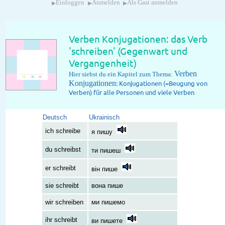
▸
▸
▸
Einloggen
Anmelden
Als Gast anmelden
Verben Konjugationen: das Verb
'schreiben' (Gegenwart und
Vergangenheit)
Verben
Hier siehst du ein Kapitel zum Thema:
Konjugationen
: Konjugationen (=Beugung von
Verben) für alle Personen und viele Verben
Deutsch
Ukrainisch
ich schreibe
я пишу
du schreibst
ти пишеш
er schreibt
він пише
sie schreibt
вона пише
wir schreiben
ми пишемо
ihr schreibt
ви пишете