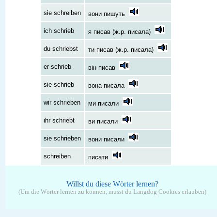
sie schreiben
вони пишуть
ich schrieb
я писав (ж.р. писала)
du schriebst
ти писав (ж.р. писала)
er schrieb
він писав
sie schrieb
вона писала
wir schrieben
ми писали
ihr schriebt
ви писали
sie schrieben
вони писали
schreiben
писати
Willst du diese Wörter lernen?
(Um die Wörter lernen zu können, musst du Langdog Cookies erlauben)