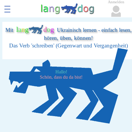
Anmelden
l
a
n
g
d
o
g
Mit
Ukrainisch lernen - einfach lesen,
hören, üben, können!
Das Verb 'schreiben' (Gegenwart und Vergangenheit)
Hallo!
Schön, dass du da bist!