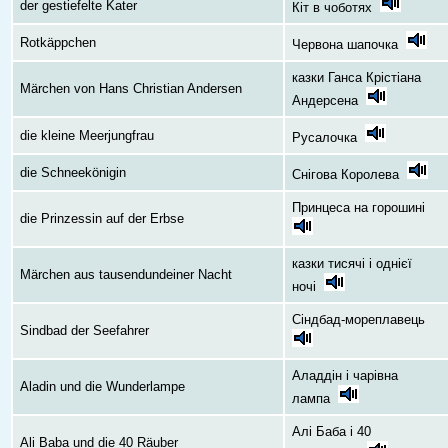
der gestiefelte Kater
Кіт в чоботях
Rotkäppchen
Червона шапочка
казки Ганса Крістіана
Märchen von Hans Christian Andersen
Андерсена
die kleine Meerjungfrau
Русалочка
die Schneekönigin
Снігова Королева
Принцеса на горошині
die Prinzessin auf der Erbse
казки тисячі і однієї
Märchen aus tausendundeiner Nacht
ночі
Сіндбад-мореплавець
Sindbad der Seefahrer
Аладдін і чарівна
Aladin und die Wunderlampe
лампа
Алі Баба і 40
Ali Baba und die 40 Räuber