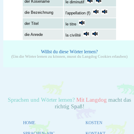
der Kosename
le diminutif
die Bezeichnung
l'appellation (f)
der Titel
le titre
die Anrede
la civilité
Willst du diese Wörter lernen?
(Um die Wörter lernen zu können, musst du Langdog Cookies erlauben)
Sprachen und Wörter lernen?
Mit Langdog
macht das
richtig Spaß!
HOME
KOSTEN
SPRACHEN-ABC
KONTAKT