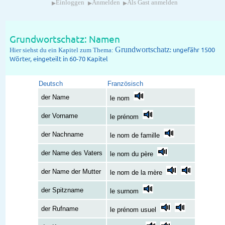
▸
▸
▸
Einloggen
Anmelden
Als Gast anmelden
Grundwortschatz: Namen
Grundwortschatz
: ungefähr 1500
Hier siehst du ein Kapitel zum Thema:
Wörter, eingeteilt in 60-70 Kapitel
Deutsch
Französisch
der Name
le nom
der Vorname
le prénom
der Nachname
le nom de famille
der Name des Vaters
le nom du père
der Name der Mutter
le nom de la mère
der Spitzname
le surnom
der Rufname
le prénom usuel