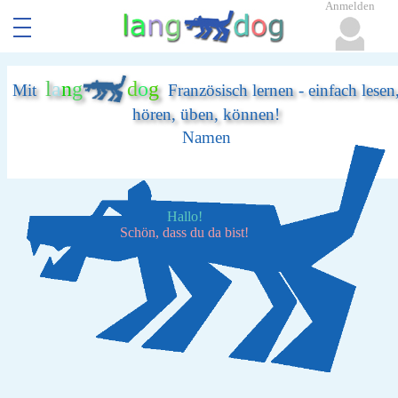
Anmelden
l
a
n
g
d
o
g
Mit
Französisch lernen - einfach lesen
hören, üben, können!
Namen
Hallo!
Schön, dass du da bist!