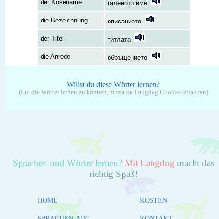
der Kosename
галеното име
die Bezeichnung
описанието
der Titel
титлата
die Anrede
обръщението
Willst du diese Wörter lernen?
(Um die Wörter lernen zu können, musst du Langdog Cookies erlauben)
Sprachen und Wörter lernen?
Mit Langdog
macht das
richtig Spaß!
HOME
KOSTEN
SPRACHEN-ABC
KONTAKT