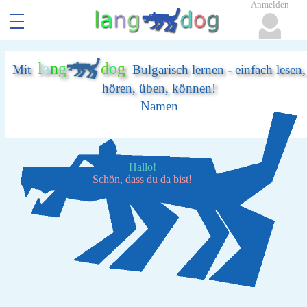
Anmelden
l
a
n
g
d
o
g
Mit
Bulgarisch lernen - einfach lesen,
hören, üben, können!
Namen
Hallo!
Schön, dass du da bist!