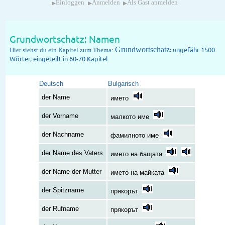
▸
▸
▸
Einloggen
Anmelden
Als Gast anmelden
Grundwortschatz: Namen
Grundwortschatz
: ungefähr 1500
Hier siehst du ein Kapitel zum Thema:
Wörter, eingeteilt in 60-70 Kapitel
Deutsch
Bulgarisch
der Name
името
der Vorname
малкото име
der Nachname
фамилното име
der Name des Vaters
името на бащата
der Name der Mutter
името на майката
der Spitzname
прякорът
der Rufname
прякорът