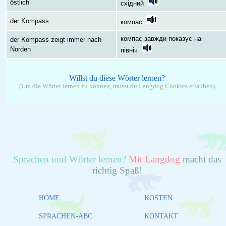
östlich
східний
der Kompass
компас
компас завжди показує на
der Kompass zeigt immer nach
Norden
північ
Willst du diese Wörter lernen?
(Um die Wörter lernen zu können, musst du Langdog Cookies erlauben)
Sprachen und Wörter lernen?
Mit Langdog
macht das
richtig Spaß!
HOME
KOSTEN
SPRACHEN-ABC
KONTAKT