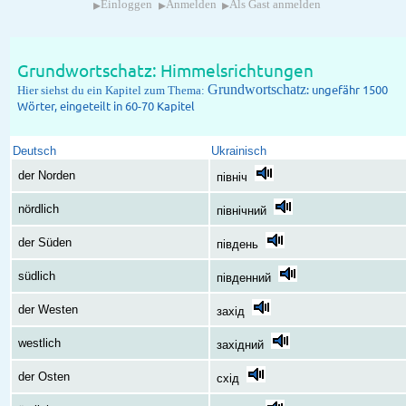
▸
▸
▸
Einloggen
Anmelden
Als Gast anmelden
Grundwortschatz: Himmelsrichtungen
Grundwortschatz
: ungefähr 1500
Hier siehst du ein Kapitel zum Thema:
Wörter, eingeteilt in 60-70 Kapitel
Deutsch
Ukrainisch
der Norden
північ
nördlich
північний
der Süden
південь
südlich
південний
der Westen
захід
westlich
західний
der Osten
схід