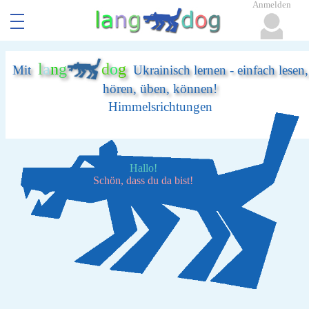
Anmelden
l
a
n
g
d
o
g
Mit
Ukrainisch lernen - einfach lesen,
hören, üben, können!
Himmelsrichtungen
Hallo!
Schön, dass du da bist!