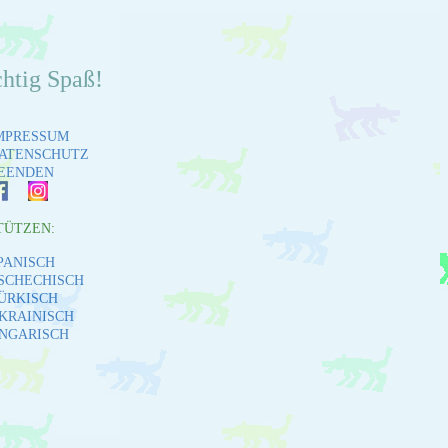
chtig Spaß!
MPRESSUM
ATENSCHUTZ
EENDEN
TÜTZEN:
PANISCH
SCHECHISCH
ÜRKISCH
KRAINISCH
NGARISCH