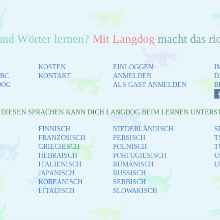
und Wörter lernen?
Mit Langdog
macht das ri
KOSTEN
EINLOGGEN
I
BC
KONTAKT
ANMELDEN
D
DOG
ALS GAST ANMELDEN
B
L DIESEN SPRACHEN KANN DICH LANGDOG BEIM LERNEN UNTERS
FINNISCH
NIEDERLÄNDISCH
S
FRANZÖSISCH
PERSISCH
T
H
GRIECHISCH
POLNISCH
T
HEBRÄISCH
PORTUGIESISCH
U
ITALIENISCH
RUMÄNISCH
U
JAPANISCH
RUSSISCH
KOREANISCH
SERBISCH
LITAUISCH
SLOWAKISCH