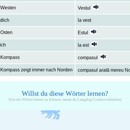
 Westen
Vestul
tlich
la vest
 Osten
Estul
lich
la est
r Kompass
compasul
 Kompass zeigt immer nach Norden
compasul arată mereu No
Willst du diese Wörter lernen?
(Um die Wörter lernen zu können, musst du Langdog Cookies erlauben)