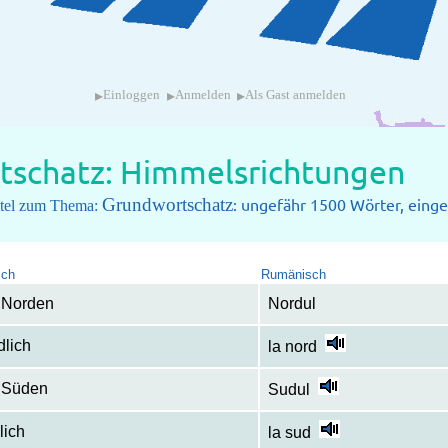
▸
▸
▸
Einloggen
Anmelden
Als Gast anmelden
tschatz: Himmelsrichtungen
Grundwortschatz
: ungefähr 1500 Wörter, einget
pitel zum Thema:
sch
Rumänisch
 Norden
Nordul
dlich
la nord
 Süden
Sudul
lich
la sud