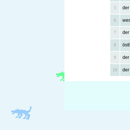
5
der
6
wes
7
der
8
öst
9
de
10
der