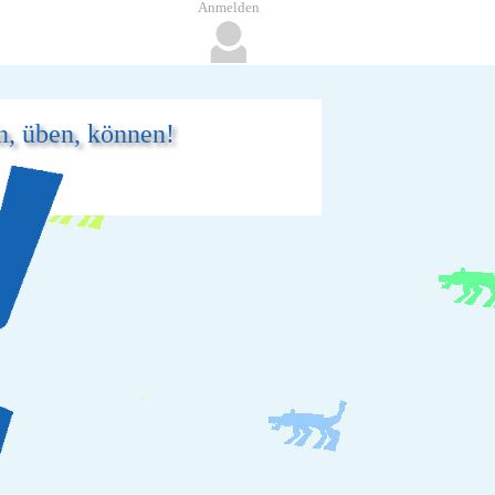
Anmelden
n, üben, können!