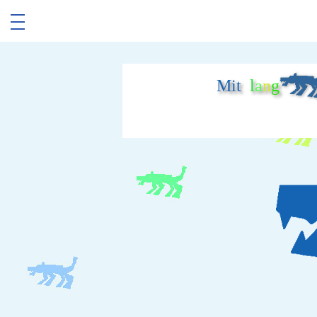
Mit
l
a
n
g