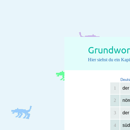
Grundwor
Hier siehst du ein Ka
Deut
1
der
2
nör
3
der
4
süd