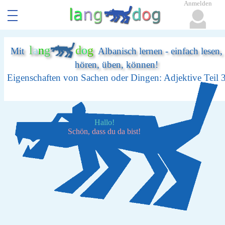
Anmelden
l
a
n
g
d
o
g
Mit
Albanisch lernen - einfach lesen,
hören, üben, können!
Eigenschaften von Sachen oder Dingen: Adjektive Teil 
Hallo!
Schön, dass du da bist!