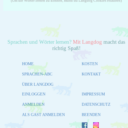
(Um die Wörter lernen zu können, musst du Langdog Cookies erlauben)
Sprachen und Wörter lernen?
Mit Langdog
macht das
richtig Spaß!
HOME
KOSTEN
SPRACHEN-ABC
KONTAKT
ÜBER LANGDOG
EINLOGGEN
IMPRESSUM
ANMELDEN
DATENSCHUTZ
ALS GAST ANMELDEN
BEENDEN