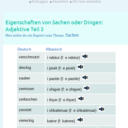
▸
▸
▸
Einloggen
Anmelden
Als Gast anmelden
Eigenschaften von Sachen oder Dingen:
Adjektive Teil 3
Sachen
Hier siehst du ein Kapitel zum Thema:
Deutsch
Albanisch
verschmutzt
i ndotur (f: e ndotur)
dreckig
i pisët (f: e pisët)
sauber
i pastër (f: e pastër)
zerrissen
i shqyer (f: e shqyer)
zerbrochen
i thyer (f: e thyer)
zerstört
i shkatërruar (f: e shkatërruar)
viereckig
katror (f: katrore)