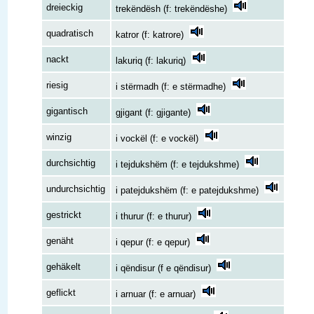
dreieckig
trekëndësh (f: trekëndëshe)
quadratisch
katror (f: katrore)
nackt
lakuriq (f: lakuriq)
riesig
i stërmadh (f: e stërmadhe)
gigantisch
gjigant (f: gjigante)
winzig
i vockël (f: e vockël)
durchsichtig
i tejdukshëm (f: e tejdukshme)
undurchsichtig
i patejdukshëm (f: e patejdukshme)
gestrickt
i thurur (f: e thurur)
genäht
i qepur (f: e qepur)
gehäkelt
i qëndisur (f e qëndisur)
geflickt
i arnuar (f: e arnuar)