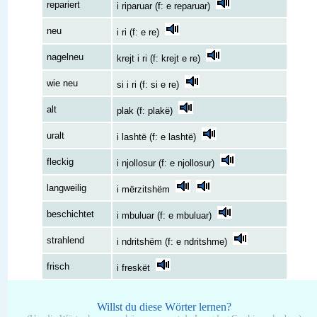
repariert
i riparuar (f: e reparuar)
neu
i ri (f: e re)
nagelneu
krejt i ri (f: krejt e re)
wie neu
si i ri (f: si e re)
alt
plak (f: plakë)
uralt
i lashtë (f: e lashtë)
fleckig
i njollosur (f: e njollosur)
langweilig
i mërzitshëm
beschichtet
i mbuluar (f: e mbuluar)
strahlend
i ndritshëm (f: e ndritshme)
frisch
i freskët
Willst du diese Wörter lernen?