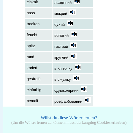
eiskalt
льодяний
nass
мокрий
trocken
сухий
feucht
вологий
spitz
гострий
rund
круглий
kariert
в кліточку
gestreift
в смужку
einfarbig
одноколірний
bemalt
розфарбований
Willst du diese Wörter lernen?
(Um die Wörter lernen zu können, musst du Langdog Cookies erlauben)