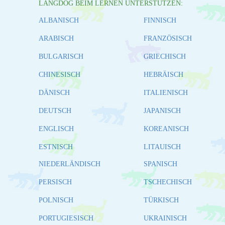
LANGDOG BEIM LERNEN UNTERSTÜTZEN:
ALBANISCH
FINNISCH
ARABISCH
FRANZÖSISCH
BULGARISCH
GRIECHISCH
CHINESISCH
HEBRÄISCH
DÄNISCH
ITALIENISCH
DEUTSCH
JAPANISCH
ENGLISCH
KOREANISCH
ESTNISCH
LITAUISCH
NIEDERLÄNDISCH
SPANISCH
PERSISCH
TSCHECHISCH
POLNISCH
TÜRKISCH
PORTUGIESISCH
UKRAINISCH