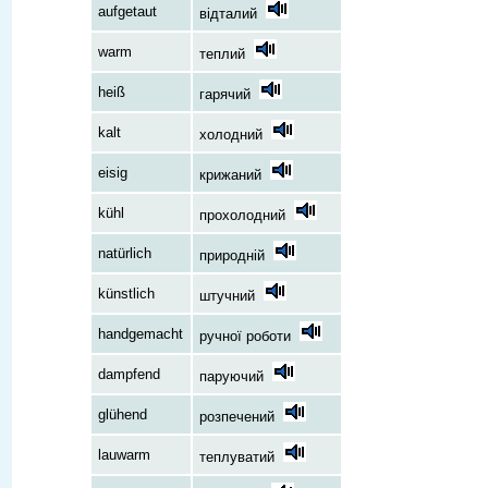
aufgetaut
відталий
warm
теплий
heiß
гарячий
kalt
холодний
eisig
крижаний
kühl
прохолодний
natürlich
природній
künstlich
штучний
handgemacht
ручної роботи
dampfend
паруючий
glühend
розпечений
lauwarm
теплуватий