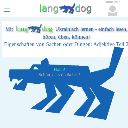
Anmelden
l
a
n
g
d
o
g
Mit
Ukrainisch lernen - einfach lesen,
hören, üben, können!
Eigenschaften von Sachen oder Dingen: Adjektive Teil 
Hallo!
Schön, dass du da bist!