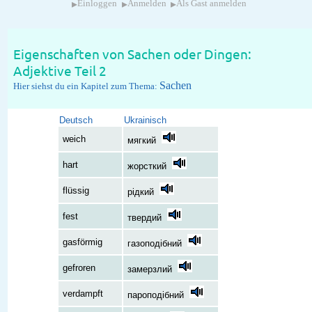
▸
▸
▸
Einloggen
Anmelden
Als Gast anmelden
Eigenschaften von Sachen oder Dingen:
Adjektive Teil 2
Sachen
Hier siehst du ein Kapitel zum Thema:
Deutsch
Ukrainisch
weich
мягкий
hart
жорсткий
flüssig
рідкий
fest
твердий
gasförmig
газоподібний
gefroren
замерзлий
verdampft
пароподібний