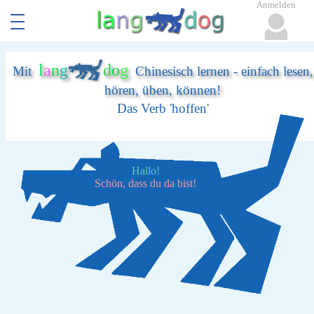
Anmelden
l
a
n
g
d
o
g
Mit
Chinesisch lernen - einfach lesen,
hören, üben, können!
Das Verb 'hoffen'
Hallo!
Schön, dass du da bist!