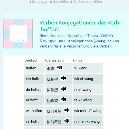
▸
▸
▸
Einloggen
Anmelden
Als Gast anmelden
Verben Konjugationen: das Verb
'hoffen'
Verben
Hier siehst du ein Kapitel zum Thema:
Konjugationen
: Konjugationen (=Beugung von
Verben) für alle Personen und viele Verben
Deutsch
Chinesisch
Pinyin
hoffen
xī wàng
希望
ich hoffe
wǒ xī wàng
我希望
du hoffst
nǐ xī wàng
你希望
er hofft
tā xī wàng
他希望
wir hoffen
wǒ mén xī wàng
我们希望
ihr hofft
nǐ mén xī wàng
你们希望