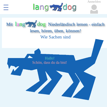
Anmelden
l
a
n
g
d
o
g
Mit
Niederländisch lernen - einfach
lesen, hören, üben, können!
Wie Sachen sind
Hallo!
Schön, dass du da bist!