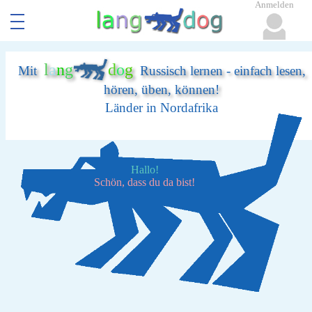
Anmelden
l
a
n
g
d
o
g
Mit
Russisch lernen - einfach lesen,
hören, üben, können!
Länder in Nordafrika
Hallo!
Schön, dass du da bist!