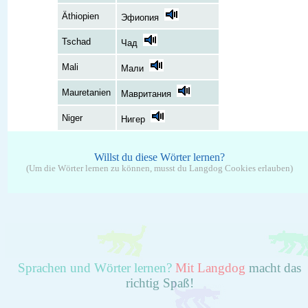
Äthiopien
Эфиопия
Tschad
Чад
Mali
Мали
Mauretanien
Мавритания
Niger
Нигер
Willst du diese Wörter lernen?
(Um die Wörter lernen zu können, musst du Langdog Cookies erlauben)
Sprachen und Wörter lernen?
Mit Langdog
macht das
richtig Spaß!