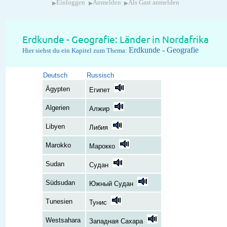
▸
▸
▸
Einloggen
Anmelden
Als Gast anmelden
Erdkunde - Geografie: Länder in Nordafrika
Erdkunde - Geografie
Hier siehst du ein Kapitel zum Thema:
Deutsch
Russisch
Ägypten
Египет
Algerien
Алжир
Libyen
Либия
Marokko
Марокко
Sudan
Судан
Südsudan
Южный Судан
Tunesien
Тунис
Westsahara
Западная Сахара