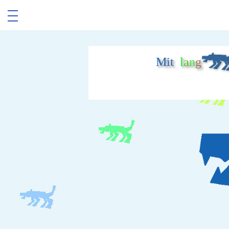
Mit
l
a
n
g