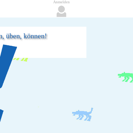
Anmelden
n, üben, können!