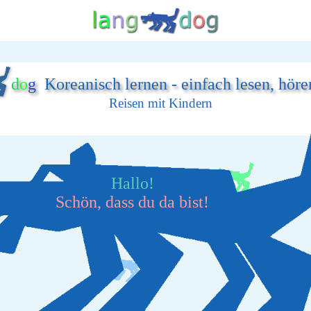
d
o
g
Koreanisch lernen - einfach lesen, höre
Reisen mit Kindern
Hallo!
Schön, dass du da bist!