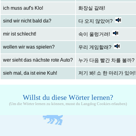
ich muss auf's Klo!
화장실 갈래!
sind wir nicht bald da?
다 오지 않았어?
mir ist schlecht!
속이 울렁거려!
wollen wir was spielen?
우리 게임할래?
wer sieht das nächste rote Auto?
누가 다음 빨간 차를 볼까?
sieh mal, da ist eine Kuh!
저기 봐! 소 한 마리가 있어!
Willst du diese Wörter lernen?
(Um die Wörter lernen zu können, musst du Langdog Cookies erlauben)