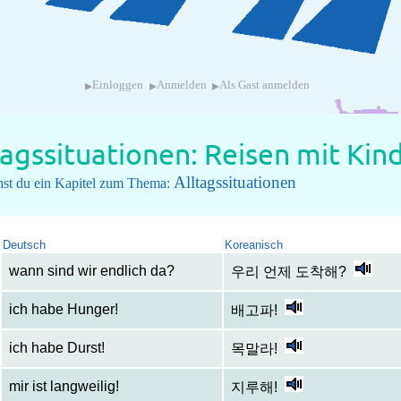
▸
▸
▸
Einloggen
Anmelden
Als Gast anmelden
tagssituationen: Reisen mit Kin
Alltagssituationen
ehst du ein Kapitel zum Thema:
Deutsch
Koreanisch
wann sind wir endlich da?
우리 언제 도착해?
ich habe Hunger!
배고파!
ich habe Durst!
목말라!
mir ist langweilig!
지루해!