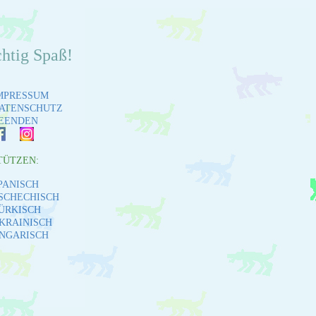
chtig Spaß!
MPRESSUM
ATENSCHUTZ
EENDEN
TÜTZEN:
PANISCH
SCHECHISCH
ÜRKISCH
KRAINISCH
NGARISCH