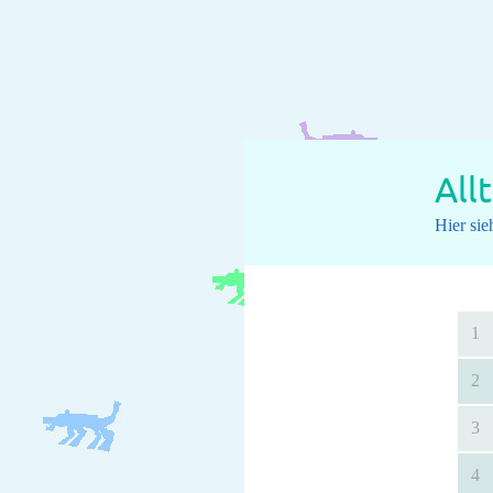
All
Hier si
1
2
3
4