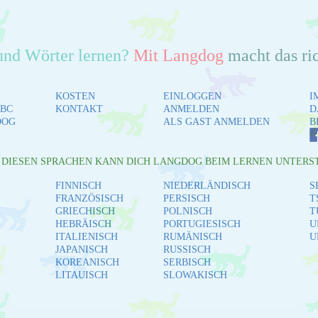
und Wörter lernen?
Mit Langdog
macht das ri
KOSTEN
EINLOGGEN
I
BC
KONTAKT
ANMELDEN
D
DOG
ALS GAST ANMELDEN
B
L DIESEN SPRACHEN KANN DICH LANGDOG BEIM LERNEN UNTERS
FINNISCH
NIEDERLÄNDISCH
S
FRANZÖSISCH
PERSISCH
T
H
GRIECHISCH
POLNISCH
T
HEBRÄISCH
PORTUGIESISCH
U
ITALIENISCH
RUMÄNISCH
U
JAPANISCH
RUSSISCH
KOREANISCH
SERBISCH
LITAUISCH
SLOWAKISCH