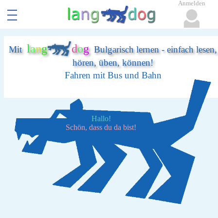
Anmelden
l
a
n
g
d
o
g
Mit
Bulgarisch lernen - einfach lesen,
hören, üben, können!
Fahren mit Bus und Bahn
Hallo!
Schön, dass du da bist!