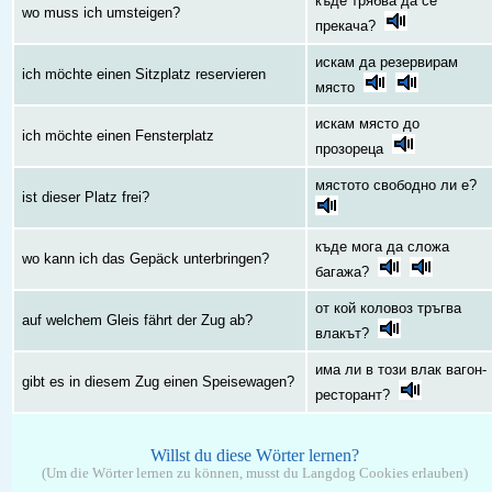
къде трябва да се
wo muss ich umsteigen?
прекача?
искам да резервирам
ich möchte einen Sitzplatz reservieren
място
искам място до
ich möchte einen Fensterplatz
прозореца
мястото свободно ли е?
ist dieser Platz frei?
къде мога да сложа
wo kann ich das Gepäck unterbringen?
багажа?
от кой коловоз тръгва
auf welchem Gleis fährt der Zug ab?
влакът?
има ли в този влак вагон-
gibt es in diesem Zug einen Speisewagen?
ресторант?
Willst du diese Wörter lernen?
(Um die Wörter lernen zu können, musst du Langdog Cookies erlauben)