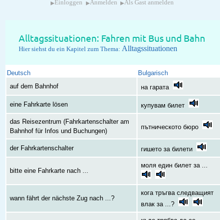
▸
▸
▸
Einloggen
Anmelden
Als Gast anmelden
Alltagssituationen: Fahren mit Bus und Bahn
Alltagssituationen
Hier siehst du ein Kapitel zum Thema:
Deutsch
Bulgarisch
auf dem Bahnhof
на гарата
eine Fahrkarte lösen
купувам билет
das Reisezentrum (Fahrkartenschalter am
пътническото бюро
Bahnhof für Infos und Buchungen)
der Fahrkartenschalter
гишето за билети
моля един билет за ...
bitte eine Fahrkarte nach ...
кога тръгва следващият
wann fährt der nächste Zug nach ...?
влак за ...?