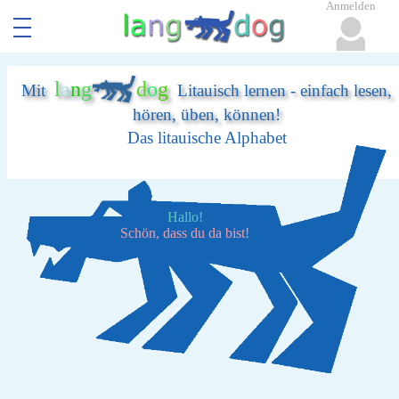
Anmelden
l
a
n
g
d
o
g
Mit
Litauisch lernen - einfach lesen,
hören, üben, können!
Das litauische Alphabet
Hallo!
Schön, dass du da bist!