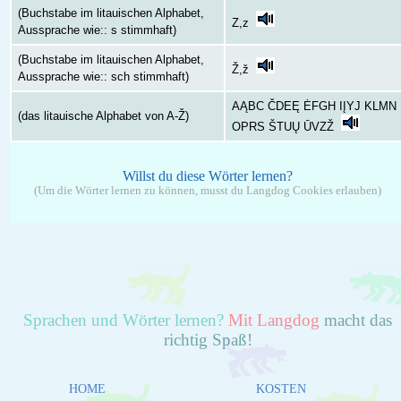
(Buchstabe im litauischen Alphabet,
Z,z
Aussprache wie:: s stimmhaft)
(Buchstabe im litauischen Alphabet,
Ž,ž
Aussprache wie:: sch stimmhaft)
AĄBC ČDEĘ ĖFGH IĮYJ KLMN
(das litauische Alphabet von A-Ž)
OPRS ŠTUŲ ŪVZŽ
Willst du diese Wörter lernen?
(Um die Wörter lernen zu können, musst du Langdog Cookies erlauben)
Sprachen und Wörter lernen?
Mit Langdog
macht das
richtig Spaß!
HOME
KOSTEN