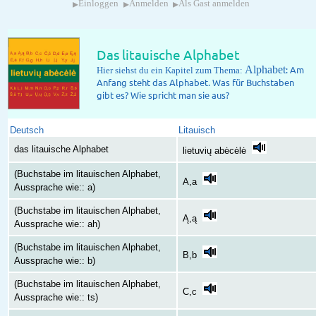
▸
▸
▸
Einloggen
Anmelden
Als Gast anmelden
Das litauische Alphabet
Alphabet
: Am
Hier siehst du ein Kapitel zum Thema:
Anfang steht das Alphabet. Was für Buchstaben
gibt es? Wie spricht man sie aus?
Deutsch
Litauisch
das litauische Alphabet
lietuvių abėcėlė
(Buchstabe im litauischen Alphabet,
A,a
Aussprache wie:: a)
(Buchstabe im litauischen Alphabet,
Ą,ą
Aussprache wie:: ah)
(Buchstabe im litauischen Alphabet,
B,b
Aussprache wie:: b)
(Buchstabe im litauischen Alphabet,
C,c
Aussprache wie:: ts)