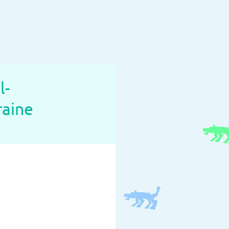
l-
raine