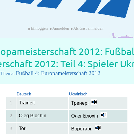
▸
▸
▸
Einloggen
Anmelden
Als Gast anmelden
ropameisterschaft 2012: Fußbal
schaft 2012: Teil 4: Spieler Uk
Fußball 4: Europameisterschaft 2012
m Thema:
Deutsch
Ukrainisch
1
Trainer:
Тренер:
2
Oleg Blochin
Олег Блохін
3
Tor:
Воротарі: