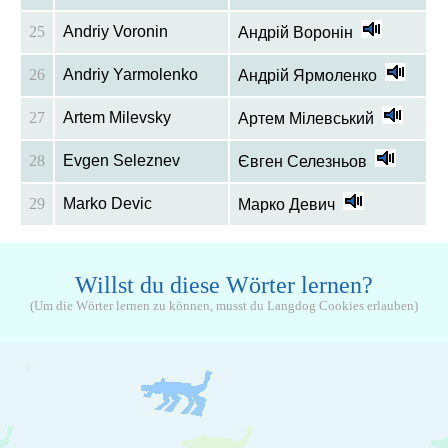
25
Andriy Voronin
Андрій Воронін
26
Andriy Yarmolenko
Андрій Ярмоленко
27
Artem Milevsky
Артем Мілевський
28
Evgen Seleznev
Євген Селезньов
29
Marko Devic
Марко Девич
Willst du diese Wörter lernen?
(Um die Wörter lernen zu können, musst du Langdog Cookies erlauben)