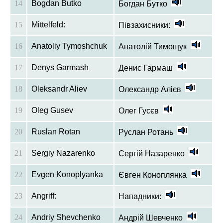
14
Bogdan Butko
Богдан Бутко
15
Mittelfeld:
Півзахисники:
16
Anatoliy Tymoshchuk
Анатолій Тимощук
17
Denys Garmash
Денис Гармаш
18
Oleksandr Aliev
Олександр Алієв
19
Oleg Gusev
Олег Гусєв
20
Ruslan Rotan
Руслан Ротань
21
Sergiy Nazarenko
Сергій Назаренко
22
Evgen Konoplyanka
Євген Коноплянка
23
Angriff:
Нападники:
24
Andriy Shevchenko
Андрій Шевченко