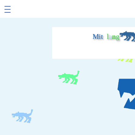
Mit
l
a
n
g