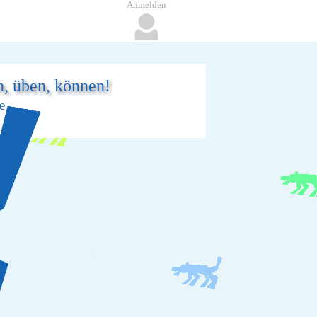
Anmelden
n, üben, können!
e