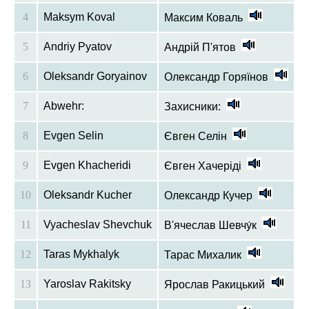
4
Maksym Koval
Максим Коваль
5
Andriy Pyatov
Андрій П'ятов
6
Oleksandr Goryainov
Олександр Горяїнов
7
Abwehr:
Захисники:
8
Evgen Selin
Євген Селін
9
Evgen Khacheridi
Євген Хачеріді
10
Oleksandr Kucher
Олександр Кучер
11
Vyacheslav Shevchuk
В'ячеслав Шевчу́к
12
Taras Mykhalyk
Тарас Михалик
13
Yaroslav Rakitsky
Ярослав Ракицький