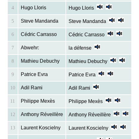
4
Hugo Lloris
Hugo Lloris
5
Steve Mandanda
Steve Mandanda
6
Cédric Carrasso
Cédric Carrasso
7
Abwehr:
la défense
8
Mathieu Debuchy
Mathieu Debuchy
9
Patrice Evra
Patrice Evra
10
Adil Rami
Adil Rami
11
Philippe Mexès
Philippe Mexès
12
Anthony Réveillère
Anthony Réveillère
13
Laurent Koscielny
Laurent Koscielny