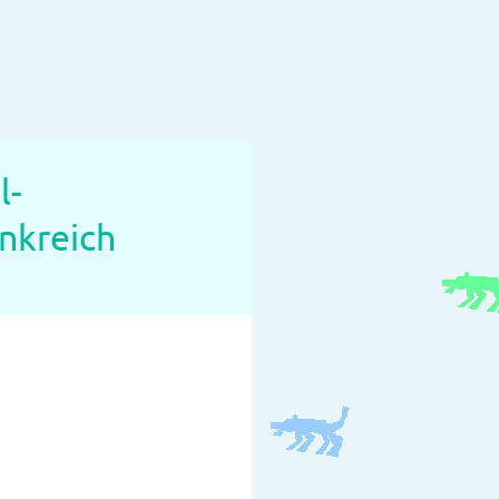
l-
ankreich