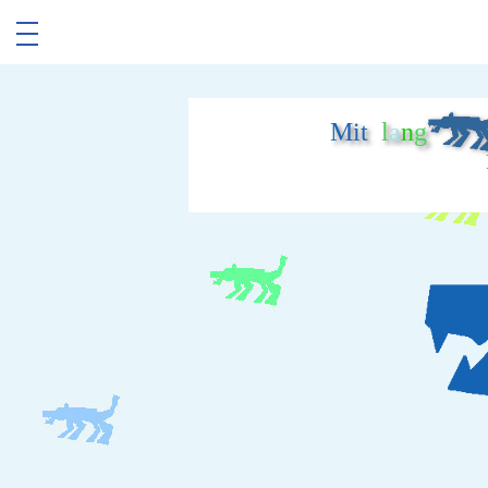
Mit
l
a
n
g