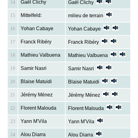
14
Gaël Clichy
Gaël Clichy
15
Mittelfeld:
milieu de terrain
16
Yohan Cabaye
Yohan Cabaye
17
Franck Ribéry
Franck Ribéry
18
Mathieu Valbuena
Mathieu Valbuena
19
Samir Nasri
Samir Nasri
20
Blaise Matuidi
Blaise Matuidi
21
Jérémy Ménez
Jérémy Ménez
22
Florent Malouda
Florent Malouda
23
Yann M'Vila
Yann M'Vila
24
Alou Diarra
Alou Diarra