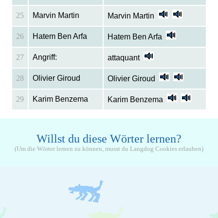
25
Marvin Martin
Marvin Martin
26
Hatem Ben Arfa
Hatem Ben Arfa
27
Angriff:
attaquant
28
Olivier Giroud
Olivier Giroud
29
Karim Benzema
Karim Benzema
Willst du diese Wörter lernen?
(Um die Wörter lernen zu können, musst du Langdog Cookies erlauben)