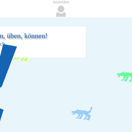
Anmelden
en, üben, können!
ich