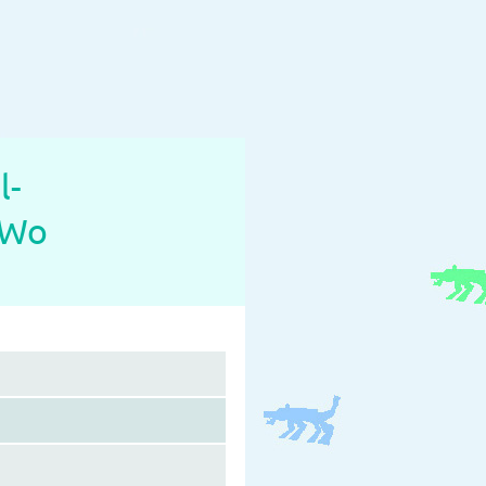
l-
 Wo