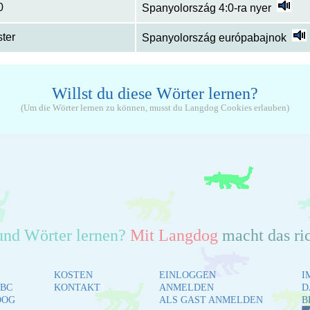
0
Spanyolország 4:0-ra nyer
ter
Spanyolország európabajnok
Willst du diese Wörter lernen?
(Um die Wörter lernen zu können, musst du Langdog Cookies erlauben)
und Wörter lernen?
Mit Langdog
macht das ri
KOSTEN
EINLOGGEN
I
BC
KONTAKT
ANMELDEN
D
DOG
ALS GAST ANMELDEN
B