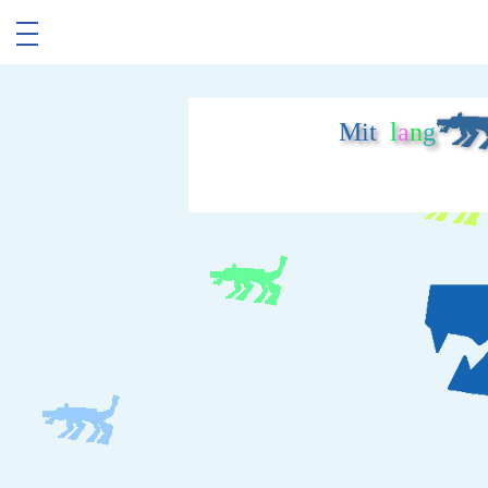
Mit
l
a
n
g