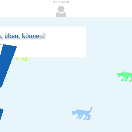
Anmelden
n, üben, können!
o