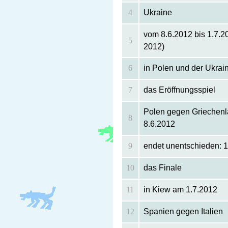
4
Ukraine
vom 8.6.2012 bis 1.7.201
5
2012)
6
in Polen und der Ukrai
7
das Eröffnungsspiel
Polen gegen Griechen
8
8.6.2012
9
endet unentschieden: 1
10
das Finale
11
in Kiew am 1.7.2012
12
Spanien gegen Italien