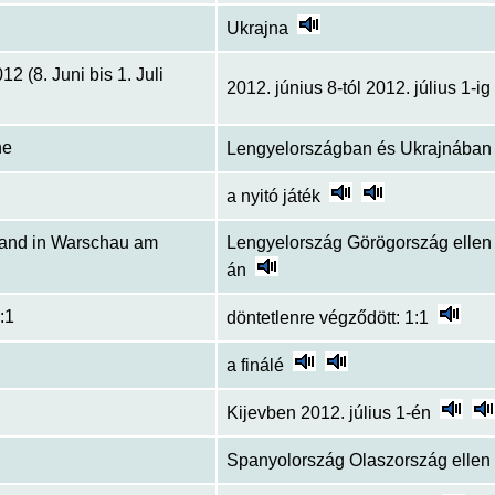
Ukrajna
2 (8. Juni bis 1. Juli
2012. június 8-tól 2012. július 1-ig
ne
Lengyelországban és Ukrajnában
a nyitó játék
land in Warschau am
Lengyelország Görögország ellen 
án
:1
döntetlenre végződött: 1:1
a finálé
Kijevben 2012. július 1-én
Spanyolország Olaszország ellen