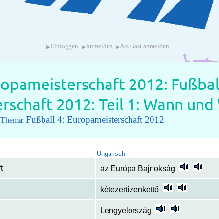
▸
▸
▸
Einloggen
Anmelden
Als Gast anmelden
ropameisterschaft 2012: Fußbal
rschaft 2012: Teil 1: Wann und
Fußball 4: Europameisterschaft 2012
m Thema:
Ungarisch
t
az Európa Bajnokság
kétezertizenkettő
Lengyelország