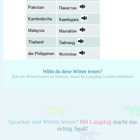
Pakistan
Пакистан
Kambodscha
Камбоджа
Malaysia
Малайзія
Thailand
Тайланд
die Philippinen
Філіппіни
Willst du diese Wörter lernen?
(Um die Wörter lernen zu können, musst du Langdog Cookies erlauben)
Sprachen und Wörter lernen?
Mit Langdog
macht das
richtig Spaß!