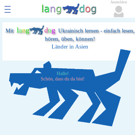
Anmelden
l
a
n
g
d
o
g
Mit
Ukrainisch lernen - einfach lesen,
hören, üben, können!
Länder in Asien
Hallo!
Schön, dass du da bist!