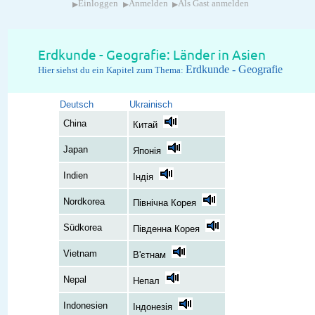
▸
▸
▸
Einloggen
Anmelden
Als Gast anmelden
Erdkunde - Geografie: Länder in Asien
Erdkunde - Geografie
Hier siehst du ein Kapitel zum Thema:
Deutsch
Ukrainisch
China
Китай
Japan
Японія
Indien
Індія
Nordkorea
Північна Корея
Südkorea
Південна Корея
Vietnam
В'єтнам
Nepal
Непал
Indonesien
Індонезія